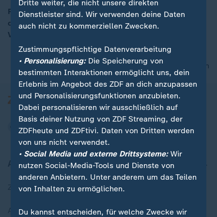
Dritte weiter, die nicht unsere direkten
Pressekonferenz mit US-Präsident Donald Trump und
Dienstleister sind. Wir verwenden deine Daten
dem türkischen Präsidenten Recep Tayyip, Erdogan im
auch nicht zu kommerziellen Zwecken.
Vorfeld des NATO-Gipfels in Ankara
Zustimmungspflichtige Datenverarbeitung
• Personalisierung:
Die Speicherung von
nach oben
bestimmten Interaktionen ermöglicht uns, dein
Erlebnis im Angebot des ZDF an dich anzupassen
und Personalisierungsfunktionen anzubieten.
Dabei personalisieren wir ausschließlich auf
Basis deiner Nutzung von ZDF Streaming, der
ZDFheute und ZDFtivi. Daten von Dritten werden
von uns nicht verwendet.
• Social Media und externe Drittsysteme:
Wir
Aktuell bei ZDFheute
nutzen Social-Media-Tools und Dienste von
anderen Anbietern. Unter anderem um das Teilen
Zuletzt veröffentlicht
von Inhalten zu ermöglichen.
Aktuelle Sendungs-Videos
Du kannst entscheiden, für welche Zwecke wir