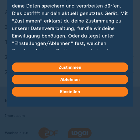
deine Daten speichern und verarbeiten dürfen.
Aktuelle Sendungs-Videos
Dies betrifft nur dein aktuell genutztes Gerät. Mit
"Zustimmen" erklärst du deine Zustimmung zu
ZDFheute Stories
unserer Datenverarbeitung, für die wir deine
Einwilligung benötigen. Oder du legst unter
Themen im Überblick
"Einstellungen/Ablehnen" fest, welchen
Zwecken du deine Zustimmung gibst und
ZDFheute Update
welchen nicht. Deine Datenschutzeinstellungen
kannst du jederzeit mit Wirkung für die Zukunft
Zustimmen
ZDFheute Apps
in deinen Einstellungen widerrufen oder ändern.
Ablehnen
Hier findest du das Impressum.
Einstellen
Weitere Informationen findest du in unserer
Nutzungsbedingungen
Datenschutz
Datenschutzeinstellungen
Datenschutzerklärung.
Impressum
Wechseln zu: