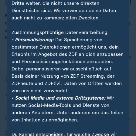
Dritte weiter, die nicht unsere direkten
Dienstleister sind. Wir verwenden deine Daten
Bundesfinanzminister Lars Klingbeil empfängt in Berlin
auch nicht zu kommerziellen Zwecken.
die Finanzminister der sechs größten Volkswirtschaften
00:06
der Europäischen Union. Zum Auftakt äußert sich
Zustimmungspflichtige Datenverarbeitung
Klingbeil in einem Statement.
• Personalisierung:
Die Speicherung von
bestimmten Interaktionen ermöglicht uns, dein
Erlebnis im Angebot des ZDF an dich anzupassen
nach oben
und Personalisierungsfunktionen anzubieten.
Dabei personalisieren wir ausschließlich auf
Basis deiner Nutzung von ZDF Streaming, der
ZDFheute und ZDFtivi. Daten von Dritten werden
von uns nicht verwendet.
• Social Media und externe Drittsysteme:
Wir
nutzen Social-Media-Tools und Dienste von
anderen Anbietern. Unter anderem um das Teilen
Aktuell bei ZDFheute
von Inhalten zu ermöglichen.
Zuletzt veröffentlicht
Du kannst entscheiden, für welche Zwecke wir