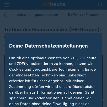
Treffen der Finanzminist
Video
phoenix vor ort
Treffen der Finanzminister (E6-Gruppe):
Auftaktstatement Lars Klingbeil
Deine Datenschutzeinstellungen
|
28.05.2026 | 16:46
Um dir eine optimale Website von ZDF, ZDFheute
und ZDFtivi präsentieren zu können, setzen wir
Cookies und vergleichbare Techniken ein. Einige
der eingesetzten Techniken sind unbedingt
erforderlich für unser Angebot. Mit deiner
Zustimmung dürfen wir und unsere Dienstleister
darüber hinaus Informationen auf deinem Gerät
speichern und/oder abrufen. Dabei geben wir
deine Daten ohne deine Einwilligung nicht an