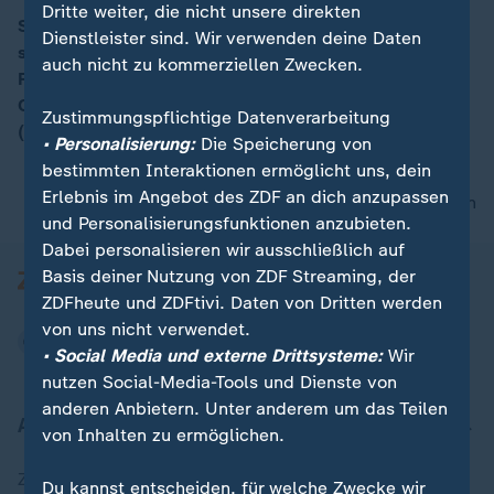
Dritte weiter, die nicht unsere direkten
Stromtrasse "SuedLink": Statements bei der
Dienstleister sind. Wir verwenden deine Daten
symbolischen Eröffnung der Baustelle von Katherina
auch nicht zu kommerziellen Zwecken.
Reiche (Bundesministerin für Wirtschaft und Energie,
CDU) und Bayerns Ministerpräsident Markus Söder
Zustimmungspflichtige Datenverarbeitung
(CSU)
• Personalisierung:
Die Speicherung von
bestimmten Interaktionen ermöglicht uns, dein
Erlebnis im Angebot des ZDF an dich anzupassen
nach oben
und Personalisierungsfunktionen anzubieten.
Dabei personalisieren wir ausschließlich auf
Basis deiner Nutzung von ZDF Streaming, der
ZDFheute und ZDFtivi. Daten von Dritten werden
von uns nicht verwendet.
• Social Media und externe Drittsysteme:
Wir
nutzen Social-Media-Tools und Dienste von
anderen Anbietern. Unter anderem um das Teilen
Aktuell bei ZDFheute
von Inhalten zu ermöglichen.
Zuletzt veröffentlicht
Du kannst entscheiden, für welche Zwecke wir