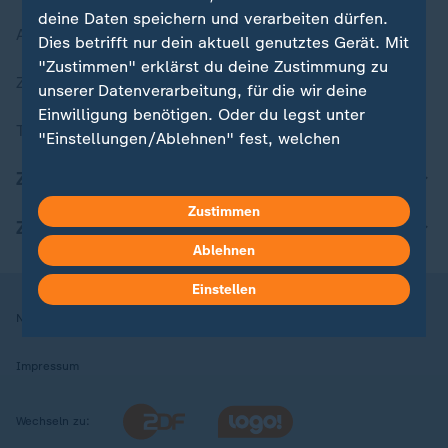
deine Daten speichern und verarbeiten dürfen.
Aktuelle Sendungs-Videos
Dies betrifft nur dein aktuell genutztes Gerät. Mit
"Zustimmen" erklärst du deine Zustimmung zu
ZDFheute Stories
unserer Datenverarbeitung, für die wir deine
Einwilligung benötigen. Oder du legst unter
Themen im Überblick
"Einstellungen/Ablehnen" fest, welchen
Zwecken du deine Zustimmung gibst und
ZDFheute Update
welchen nicht. Deine Datenschutzeinstellungen
kannst du jederzeit mit Wirkung für die Zukunft
Zustimmen
ZDFheute Apps
in deinen Einstellungen widerrufen oder ändern.
Ablehnen
Hier findest du das Impressum.
Einstellen
Weitere Informationen findest du in unserer
Nutzungsbedingungen
Datenschutz
Datenschutzeinstellungen
Datenschutzerklärung.
Impressum
Wechseln zu: