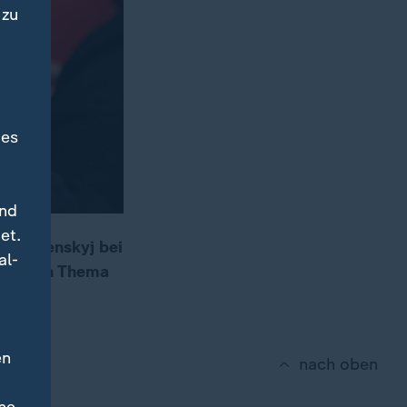
 zu
des
und
et.
r Selenskyj bei
al-
ent. Ein Thema
örpern.
en
nach oben
ne