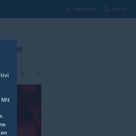
Merkliste
Suche
sident
|
tivi
 Mit
n
ine
ten