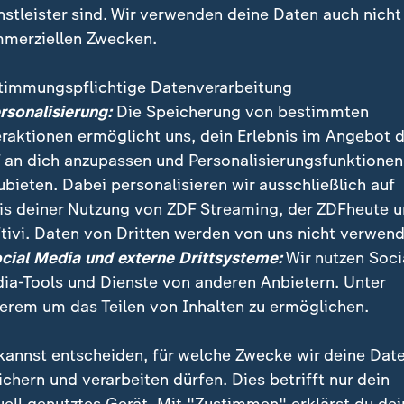
nstleister sind. Wir verwenden deine Daten auch nicht
merziellen Zwecken.
timmungspflichtige Datenverarbeitung
ersonalisierung:
Die Speicherung von bestimmten
eraktionen ermöglicht uns, dein Erlebnis im Angebot 
 an dich anzupassen und Personalisierungsfunktionen
ubieten. Dabei personalisieren wir ausschließlich auf
is deiner Nutzung von ZDF Streaming, der ZDFheute 
tivi. Daten von Dritten werden von uns nicht verwend
h dem Besuch des ukrainischen Staatschefs Wolodymy
ocial Media und externe Drittsysteme:
Wir nutzen Soci
nald Trump im Weißen Haus gibt Seleskyj ein Statem
ia-Tools und Dienste von anderen Anbietern. Unter
r die mögliche Lieferung von Tomahawk-Marschflugk
erem um das Teilen von Inhalten zu ermöglichen.
kannst entscheiden, für welche Zwecke wir deine Dat
ichern und verarbeiten dürfen. Dies betrifft nur dein
uell genutztes Gerät. Mit "Zustimmen" erklärst du dei