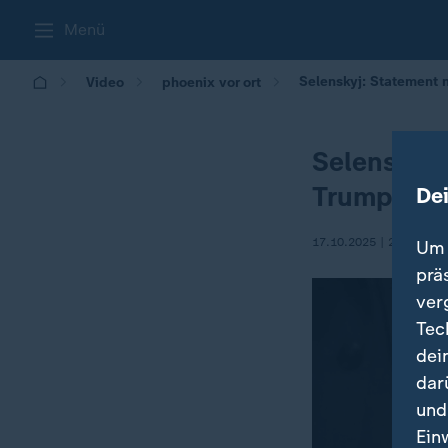
Menü
Selenskyj: Statement 
Video
phoenix vor ort
Selenskyj:
Trump
De
17.10.2025 | 23:05
Um 
prä
ver
Tec
dei
dar
und
Ein