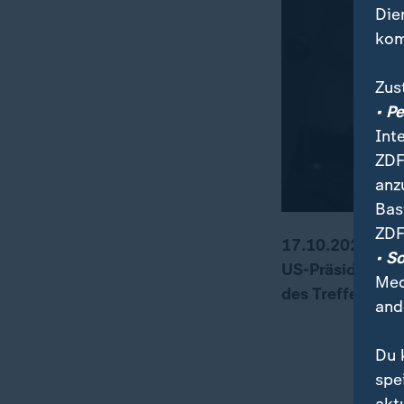
Die
kom
Zus
• P
Int
ZDF
anz
Bas
ZDF
17.10.2025 Nac
• S
US-Präsident Do
Med
des Treffens wa
and
Du 
spe
akt