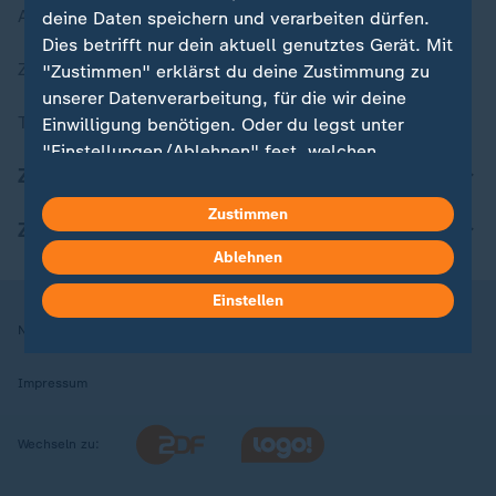
Aktuelle Sendungs-Videos
deine Daten speichern und verarbeiten dürfen.
Dies betrifft nur dein aktuell genutztes Gerät. Mit
ZDFheute Stories
"Zustimmen" erklärst du deine Zustimmung zu
unserer Datenverarbeitung, für die wir deine
Themen im Überblick
Einwilligung benötigen. Oder du legst unter
"Einstellungen/Ablehnen" fest, welchen
ZDFheute Update
Zwecken du deine Zustimmung gibst und
welchen nicht. Deine Datenschutzeinstellungen
Zustimmen
ZDFheute Apps
kannst du jederzeit mit Wirkung für die Zukunft
in deinen Einstellungen widerrufen oder ändern.
Ablehnen
Einstellen
Hier findest du das Impressum.
Nutzungsbedingungen
Datenschutz
Datenschutzeinstellungen
Weitere Informationen findest du in unserer
Datenschutzerklärung.
Impressum
Wechseln zu: