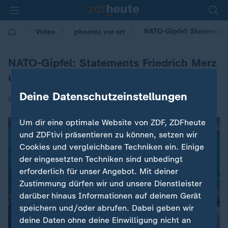
NATO-Gipfel: Statements
Video
phoenix vor ort
NATO-Gipfel: Statements Friedrich Merz
und Mark Rutte
Deine Datenschutzeinstellungen
|
08.07.2026 | 11:30
Um dir eine optimale Website von ZDF, ZDFheute
und ZDFtivi präsentieren zu können, setzen wir
Cookies und vergleichbare Techniken ein. Einige
der eingesetzten Techniken sind unbedingt
erforderlich für unser Angebot. Mit deiner
Zustimmung dürfen wir und unsere Dienstleister
darüber hinaus Informationen auf deinem Gerät
speichern und/oder abrufen. Dabei geben wir
deine Daten ohne deine Einwilligung nicht an