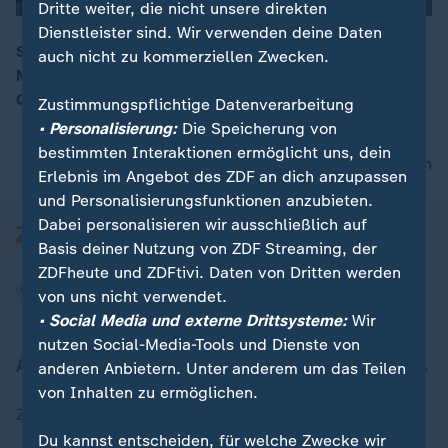
Dritte weiter, die nicht unsere direkten
Dienstleister sind. Wir verwenden deine Daten
Statements Bundeskanzler Friedrich Merz (CDU) und
auch nicht zu kommerziellen Zwecken.
Mark Rutte (NATO-Generalsekretär) zum 36. NATO-
00:06
Gipfeltreffen
Zustimmungspflichtige Datenverarbeitung
• Personalisierung:
Die Speicherung von
bestimmten Interaktionen ermöglicht uns, dein
nach oben
Erlebnis im Angebot des ZDF an dich anzupassen
und Personalisierungsfunktionen anzubieten.
Dabei personalisieren wir ausschließlich auf
Basis deiner Nutzung von ZDF Streaming, der
ZDFheute und ZDFtivi. Daten von Dritten werden
von uns nicht verwendet.
• Social Media und externe Drittsysteme:
Wir
nutzen Social-Media-Tools und Dienste von
Aktuell bei ZDFheute
anderen Anbietern. Unter anderem um das Teilen
von Inhalten zu ermöglichen.
Zuletzt veröffentlicht
Du kannst entscheiden, für welche Zwecke wir