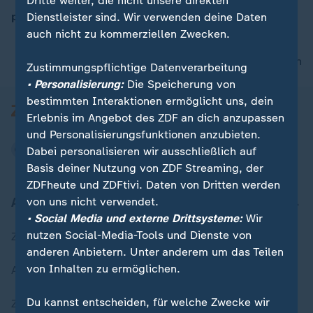
Dritte weiter, die nicht unsere direkten
phoenix berichtet vom NATO-Gipfel in Ankara
Dienstleister sind. Wir verwenden deine Daten
auch nicht zu kommerziellen Zwecken.
00:06
nach oben
Zustimmungspflichtige Datenverarbeitung
• Personalisierung:
Die Speicherung von
bestimmten Interaktionen ermöglicht uns, dein
Erlebnis im Angebot des ZDF an dich anzupassen
und Personalisierungsfunktionen anzubieten.
Dabei personalisieren wir ausschließlich auf
Basis deiner Nutzung von ZDF Streaming, der
ZDFheute und ZDFtivi. Daten von Dritten werden
Aktuell bei ZDFheute
von uns nicht verwendet.
• Social Media und externe Drittsysteme:
Wir
nutzen Social-Media-Tools und Dienste von
Zuletzt veröffentlicht
anderen Anbietern. Unter anderem um das Teilen
von Inhalten zu ermöglichen.
Aktuelle Sendungs-Videos
Du kannst entscheiden, für welche Zwecke wir
ZDFheute Stories