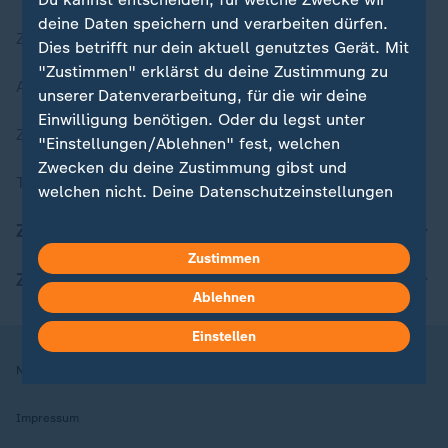
deine Daten speichern und verarbeiten dürfen.
Zuletzt veröffentlicht
Dies betrifft nur dein aktuell genutztes Gerät. Mit
"Zustimmen" erklärst du deine Zustimmung zu
Aktuelle Sendungs-Videos
unserer Datenverarbeitung, für die wir deine
Einwilligung benötigen. Oder du legst unter
ZDFheute Stories
"Einstellungen/Ablehnen" fest, welchen
Zwecken du deine Zustimmung gibst und
Themen im Überblick
welchen nicht. Deine Datenschutzeinstellungen
kannst du jederzeit mit Wirkung für die Zukunft
ZDFheute Update
in deinen Einstellungen widerrufen oder ändern.
Zustimmen
ZDFheute Apps
Hier findest du das Impressum.
Ablehnen
Weitere Informationen findest du in unserer
Datenschutzerklärung.
Einstellen
Nutzungsbedingungen
Datenschutz
Datenschutzeinstellungen
Impressum