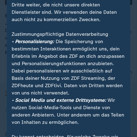
Dritte weiter, die nicht unsere direkten
Dienstleister sind. Wir verwenden deine Daten
Bekanntgabe der Friedensnobelpreisträger:in mit
auch nicht zu kommerziellen Zwecken.
Jørgen Watne Frydnes (Vorsitzender Nobelkomitee).
Der Friedensnobelpreis geht an María Corina Machado,
Zustimmungspflichtige Datenverarbeitung
venezuelische Oppositionsführerin, die sich
• Personalisierung:
Die Speicherung von
entschieden gegen den autoritären Machthaber
bestimmten Interaktionen ermöglicht uns, dein
Meduro stellt.
Erlebnis im Angebot des ZDF an dich anzupassen
und Personalisierungsfunktionen anzubieten.
Dabei personalisieren wir ausschließlich auf
nach oben
Basis deiner Nutzung von ZDF Streaming, der
ZDFheute und ZDFtivi. Daten von Dritten werden
von uns nicht verwendet.
• Social Media und externe Drittsysteme:
Wir
nutzen Social-Media-Tools und Dienste von
anderen Anbietern. Unter anderem um das Teilen
von Inhalten zu ermöglichen.
Aktuell bei ZDFheute
Du kannst entscheiden, für welche Zwecke wir