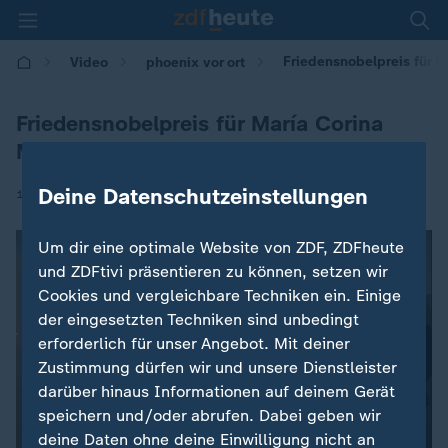
Friedensnobelpreis für 
Video
phoenix vor ort
Friedensnobelpreis für María Corina
Machado
Deine Datenschutzeinstellungen
|
10.10.2025 | 13:20
Um dir eine optimale Website von ZDF, ZDFheute
und ZDFtivi präsentieren zu können, setzen wir
Cookies und vergleichbare Techniken ein. Einige
der eingesetzten Techniken sind unbedingt
erforderlich für unser Angebot. Mit deiner
Zustimmung dürfen wir und unsere Dienstleister
darüber hinaus Informationen auf deinem Gerät
speichern und/oder abrufen. Dabei geben wir
deine Daten ohne deine Einwilligung nicht an