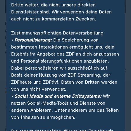
Dritte weiter, die nicht unsere direkten
Dienstleister sind. Wir verwenden deine Daten
auch nicht zu kommerziellen Zwecken.
Politikwissenschaftler Prof. Emanuel Richter zur
überraschenden Wende beim FDP-Bundesparteitag:
Zustimmungspflichtige Datenverarbeitung
00:06
Neben Wolfgang Kubicki, bisher alleiniger Kandidat,
• Personalisierung:
Die Speicherung von
kandidiert nun ebenfalls Marie-Agnes Strack-
bestimmten Interaktionen ermöglicht uns, dein
Zimmermann für den FDP-Bundesvorsitz.
Erlebnis im Angebot des ZDF an dich anzupassen
und Personalisierungsfunktionen anzubieten.
Dabei personalisieren wir ausschließlich auf
nach oben
Basis deiner Nutzung von ZDF Streaming, der
ZDFheute und ZDFtivi. Daten von Dritten werden
von uns nicht verwendet.
• Social Media und externe Drittsysteme:
Wir
nutzen Social-Media-Tools und Dienste von
anderen Anbietern. Unter anderem um das Teilen
von Inhalten zu ermöglichen.
Aktuell bei ZDFheute