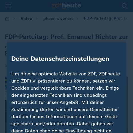
FDP-Parteitag: Prof. Em
Video
phoenix vor ort
FDP-Parteitag: Prof. Emanuel Richter zur
„Kampfkandidatur“ um FDP-
Bundesvorsitz
Deine Datenschutzeinstellungen
|
30.05.2026 | 14:55
Um dir eine optimale Website von ZDF, ZDFheute
und ZDFtivi präsentieren zu können, setzen wir
Cookies und vergleichbare Techniken ein. Einige
der eingesetzten Techniken sind unbedingt
erforderlich für unser Angebot. Mit deiner
Zustimmung dürfen wir und unsere Dienstleister
darüber hinaus Informationen auf deinem Gerät
speichern und/oder abrufen. Dabei geben wir
deine Daten ohne deine Einwilligung nicht an