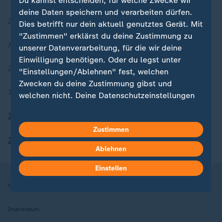
Du kannst entscheiden, für welche Zwecke wir
deine Daten speichern und verarbeiten dürfen.
Zuletzt veröffentlicht
Dies betrifft nur dein aktuell genutztes Gerät. Mit
"Zustimmen" erklärst du deine Zustimmung zu
Aktuelle Sendungs-Videos
unserer Datenverarbeitung, für die wir deine
Einwilligung benötigen. Oder du legst unter
ZDFheute Stories
"Einstellungen/Ablehnen" fest, welchen
Zwecken du deine Zustimmung gibst und
Themen im Überblick
welchen nicht. Deine Datenschutzeinstellungen
kannst du jederzeit mit Wirkung für die Zukunft
ZDFheute Update
in deinen Einstellungen widerrufen oder ändern.
Zustimmen
ZDFheute Apps
Hier findest du das Impressum.
Ablehnen
Weitere Informationen findest du in unserer
Datenschutzerklärung.
Einstellen
Nutzungsbedingungen
Datenschutz
Datenschutzeinstellungen
Impressum