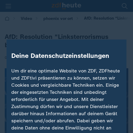
AfD: Resolution “Linkst
Video
phoenix vor ort
AfD: Resolution “Linksterrorismus
bekämpfen”
Deine Datenschutzeinstellungen
|
04.07.2026 | 15:39
Um dir eine optimale Website von ZDF, ZDFheute
und ZDFtivi präsentieren zu können, setzen wir
Cookies und vergleichbare Techniken ein. Einige
der eingesetzten Techniken sind unbedingt
erforderlich für unser Angebot. Mit deiner
Zustimmung dürfen wir und unsere Dienstleister
darüber hinaus Informationen auf deinem Gerät
speichern und/oder abrufen. Dabei geben wir
deine Daten ohne deine Einwilligung nicht an