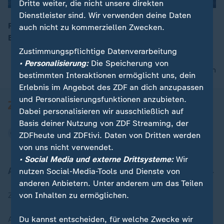
Dritte weiter, die nicht unsere direkten
Dienstleister sind. Wir verwenden deine Daten
Rede von Thorsten Weiß (AfD) beim 17.
auch nicht zu kommerziellen Zwecken.
Bundesparteitag der AfD in Erfurt
00:05
Zustimmungspflichtige Datenverarbeitung
• Personalisierung:
Die Speicherung von
nach oben
bestimmten Interaktionen ermöglicht uns, dein
Erlebnis im Angebot des ZDF an dich anzupassen
und Personalisierungsfunktionen anzubieten.
Dabei personalisieren wir ausschließlich auf
Basis deiner Nutzung von ZDF Streaming, der
ZDFheute und ZDFtivi. Daten von Dritten werden
von uns nicht verwendet.
• Social Media und externe Drittsysteme:
Wir
Aktuell bei ZDFheute
nutzen Social-Media-Tools und Dienste von
anderen Anbietern. Unter anderem um das Teilen
von Inhalten zu ermöglichen.
Zuletzt veröffentlicht
Du kannst entscheiden, für welche Zwecke wir
Aktuelle Sendungs-Videos