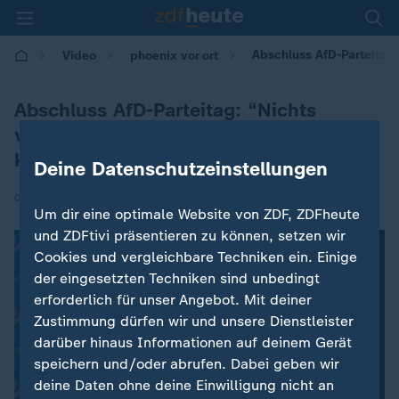
Abschluss AfD-Parteitag:
Video
phoenix vor ort
Abschluss AfD-Parteitag: “Nichts
versprechen, das wir nicht einhalten
können”
Deine Datenschutzeinstellungen
|
05.07.2026 | 14:59
Um dir eine optimale Website von ZDF, ZDFheute
und ZDFtivi präsentieren zu können, setzen wir
Cookies und vergleichbare Techniken ein. Einige
der eingesetzten Techniken sind unbedingt
erforderlich für unser Angebot. Mit deiner
Zustimmung dürfen wir und unsere Dienstleister
darüber hinaus Informationen auf deinem Gerät
speichern und/oder abrufen. Dabei geben wir
deine Daten ohne deine Einwilligung nicht an