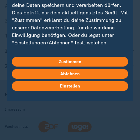
deine Daten speichern und verarbeiten dürfen.
Aktuelle Sendungs-Videos
Dies betrifft nur dein aktuell genutztes Gerät. Mit
"Zustimmen" erklärst du deine Zustimmung zu
ZDFheute Stories
unserer Datenverarbeitung, für die wir deine
Einwilligung benötigen. Oder du legst unter
Themen im Überblick
"Einstellungen/Ablehnen" fest, welchen
Zwecken du deine Zustimmung gibst und
ZDFheute Update
welchen nicht. Deine Datenschutzeinstellungen
Zustimmen
kannst du jederzeit mit Wirkung für die Zukunft
ZDFheute Apps
in deinen Einstellungen widerrufen oder ändern.
Ablehnen
Einstellen
Hier findest du das Impressum.
Nutzungsbedingungen
Datenschutz
Datenschutzeinstellungen
Weitere Informationen findest du in unserer
Datenschutzerklärung.
Impressum
Wechseln zu: