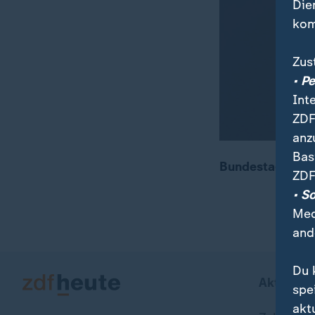
Die
kom
Zus
• P
Int
ZDF
anz
Bas
Bundestagsdeba
ZDF
• S
Med
and
Du 
Aktuell b
spe
akt