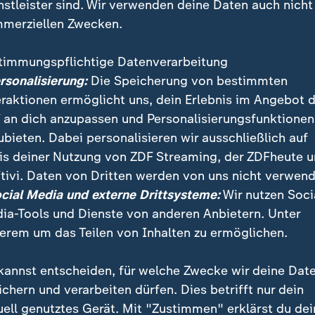
nstleister sind. Wir verwenden deine Daten auch nicht
merziellen Zwecken.
timmungspflichtige Datenverarbeitung
ersonalisierung:
Die Speicherung von bestimmten
eraktionen ermöglicht uns, dein Erlebnis im Angebot 
 an dich anzupassen und Personalisierungsfunktionen
ubieten. Dabei personalisieren wir ausschließlich auf
is deiner Nutzung von ZDF Streaming, der ZDFheute 
tte zum GKV-Beitragsstabilisierungsgesetz
tivi. Daten von Dritten werden von uns nicht verwend
ocial Media und externe Drittsysteme:
Wir nutzen Soci
ia-Tools und Dienste von anderen Anbietern. Unter
erem um das Teilen von Inhalten zu ermöglichen.
kannst entscheiden, für welche Zwecke wir deine Dat
ei ZDFheute
ZDFheute Update
ichern und verarbeiten dürfen. Dies betrifft nur dein
uell genutztes Gerät. Mit "Zustimmen" erklärst du dei