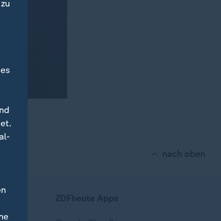
 zu
des
und
et.
al-
nach oben
en
ZDFheute Apps
ne