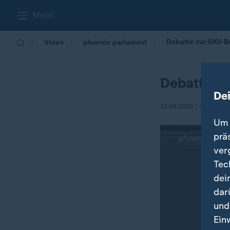
Menü
Debatte zur GKV-Be
Video
phoenix parlament
Debatte zu
De
12.06.2026 | 11:30
Um 
prä
ver
Tec
dei
dar
und
Ein