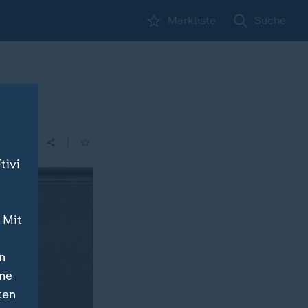
Merkliste
Suche
|
tivi
 Mit
n
ine
ten