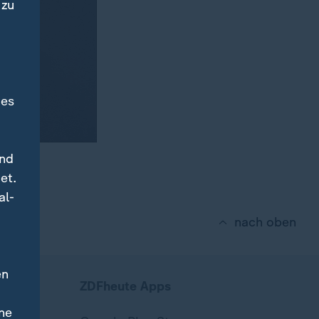
 zu
des
und
et.
al-
nach oben
en
ZDFheute Apps
ne