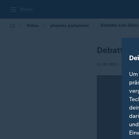
Menü
Debatte zum Glei
Video
phoenix parlament
Debatte z
De
11.06.2026 | 16:48
Um 
prä
ver
Tec
dei
dar
und
Ein