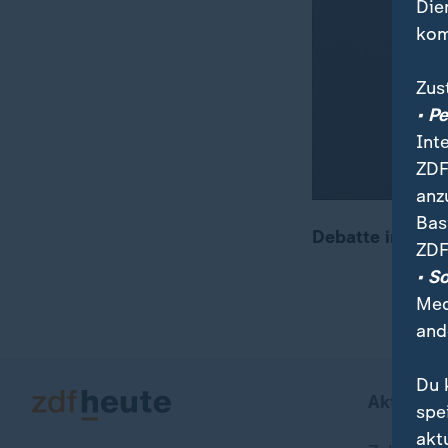
Die
kom
Zus
• P
Int
ZDF
anz
Bas
Debatte im Bun
ZDF
• S
Med
and
Du 
Aktuell b
spe
akt