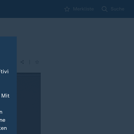
Merkliste
Suche
|
tivi
 Mit
n
ine
ten