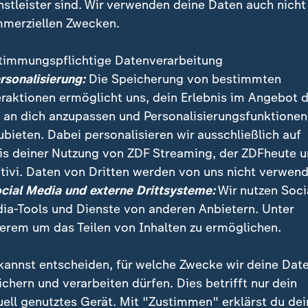
nstleister sind. Wir verwenden deine Daten auch nicht
merziellen Zwecken.
timmungspflichtige Datenverarbeitung
ersonalisierung:
Die Speicherung von bestimmten
eraktionen ermöglicht uns, dein Erlebnis im Angebot 
 an dich anzupassen und Personalisierungsfunktionen
ubieten. Dabei personalisieren wir ausschließlich auf
is deiner Nutzung von ZDF Streaming, der ZDFheute 
destag zur Änderung des Gleichbehandlungsgesetzes
tivi. Daten von Dritten werden von uns nicht verwend
ocial Media und externe Drittsysteme:
Wir nutzen Soci
ia-Tools und Dienste von anderen Anbietern. Unter
erem um das Teilen von Inhalten zu ermöglichen.
kannst entscheiden, für welche Zwecke wir deine Dat
ei ZDFheute
ZDFheute Update
ichern und verarbeiten dürfen. Dies betrifft nur dein
uell genutztes Gerät. Mit "Zustimmen" erklärst du dei