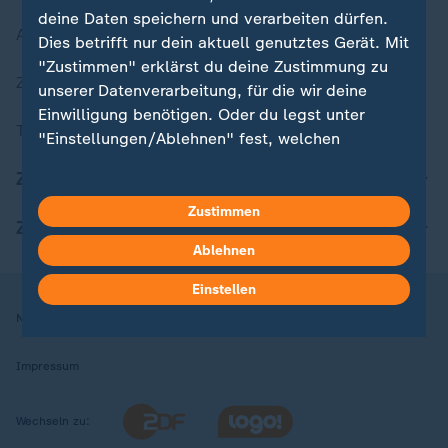
deine Daten speichern und verarbeiten dürfen.
Aktuelle Sendungs-Videos
Dies betrifft nur dein aktuell genutztes Gerät. Mit
"Zustimmen" erklärst du deine Zustimmung zu
ZDFheute Stories
unserer Datenverarbeitung, für die wir deine
Einwilligung benötigen. Oder du legst unter
Themen im Überblick
"Einstellungen/Ablehnen" fest, welchen
Zwecken du deine Zustimmung gibst und
ZDFheute Update
welchen nicht. Deine Datenschutzeinstellungen
kannst du jederzeit mit Wirkung für die Zukunft
Zustimmen
ZDFheute Apps
in deinen Einstellungen widerrufen oder ändern.
Ablehnen
Hier findest du das Impressum.
Einstellen
Weitere Informationen findest du in unserer
Nutzungsbedingungen
Datenschutz
Datenschutzeinstellungen
Datenschutzerklärung.
Impressum
Wechseln zu: