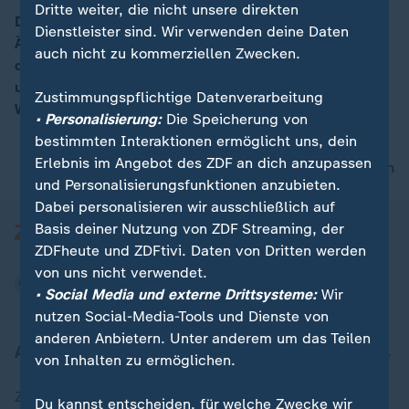
Dritte weiter, die nicht unsere direkten
Debatte zum Gesetzentwurf der Bundesregierung "zur
Dienstleister sind. Wir verwenden deine Daten
Änderung des Gebäudeenergiegesetzes, zur Änderung
auch nicht zu kommerziellen Zwecken.
des Gebäude-Elektromobilitätsinfrastruktur-Gesetzes
und zur Änderung weiterer Vorschriften im
Zustimmungspflichtige Datenverarbeitung
Wärmebereich"
• Personalisierung:
Die Speicherung von
bestimmten Interaktionen ermöglicht uns, dein
Erlebnis im Angebot des ZDF an dich anzupassen
nach oben
und Personalisierungsfunktionen anzubieten.
Dabei personalisieren wir ausschließlich auf
Basis deiner Nutzung von ZDF Streaming, der
ZDFheute und ZDFtivi. Daten von Dritten werden
von uns nicht verwendet.
• Social Media und externe Drittsysteme:
Wir
nutzen Social-Media-Tools und Dienste von
anderen Anbietern. Unter anderem um das Teilen
Aktuell bei ZDFheute
von Inhalten zu ermöglichen.
Zuletzt veröffentlicht
Du kannst entscheiden, für welche Zwecke wir