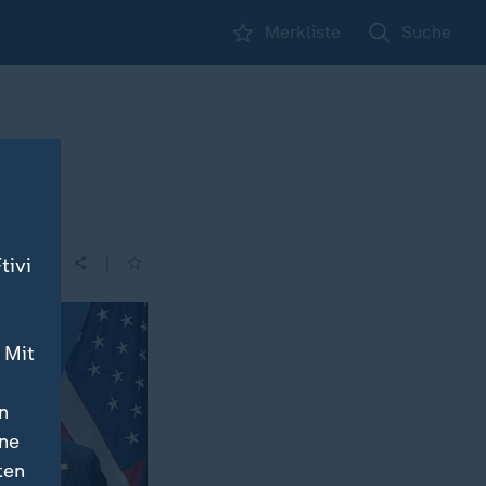
Merkliste
Suche
US-
|
tivi
 Mit
n
ine
ten