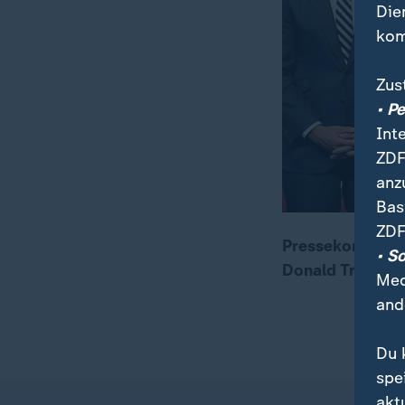
Die
kom
Zus
• P
Int
ZDF
anz
Bas
ZDF
Pressekonferenz
• S
Donald Trump i
Med
and
Du 
spe
akt