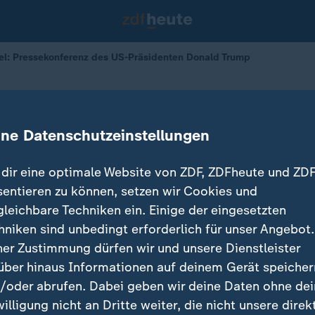
l: Pressekonferenz des US-Präsidenten Donald Trump
NATO-Gipfel: Pressekonferenz des 
ine Datenschutzeinstellungen
en Donald Trump
dir eine optimale Website von ZDF, ZDFheute und ZDF
sentieren zu können, setzen wir Cookies und
gleichbare Techniken ein. Einige der eingesetzten
hniken sind unbedingt erforderlich für unser Angebot.
ner Zustimmung dürfen wir und unsere Dienstleister
über hinaus Informationen auf deinem Gerät speicher
/oder abrufen. Dabei geben wir deine Daten ohne de
willigung nicht an Dritte weiter, die nicht unsere direk