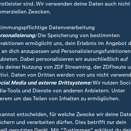
nstleister sind. Wir verwenden deine Daten auch nicht
merziellen Zwecken.
timmungspflichtige Datenverarbeitung
ersonalisierung:
Die Speicherung von bestimmten
eraktionen ermöglicht uns, dein Erlebnis im Angebot 
 an dich anzupassen und Personalisierungsfunktionen
ubieten. Dabei personalisieren wir ausschließlich auf
is deiner Nutzung von ZDF Streaming, der ZDFheute 
tivi. Daten von Dritten werden von uns nicht verwend
 zum Abschluss des NATO-Gipfels in Ankara von US-
ocial Media und externe Drittsysteme:
Wir nutzen Soci
n phoenix der tag am 08.07.2026
ia-Tools und Dienste von anderen Anbietern. Unter
erem um das Teilen von Inhalten zu ermöglichen.
kannst entscheiden, für welche Zwecke wir deine Dat
ichern und verarbeiten dürfen. Dies betrifft nur dein
uell genutztes Gerät. Mit "Zustimmen" erklärst du dei