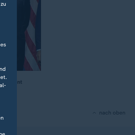
 zu
des
und
et.
Präsident
al-
nach oben
en
ne