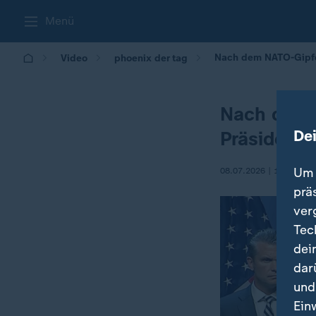
Menü
Nach dem NATO-Gipfe
Video
phoenix der tag
Nach dem 
De
Präsident
Um 
08.07.2026 | 18:00
prä
ver
Tec
dei
dar
und
Ein