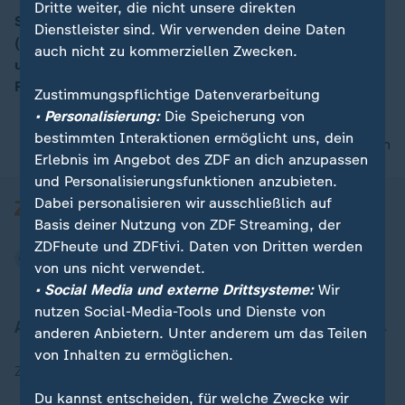
Dritte weiter, die nicht unsere direkten
Schaltgespräch mit Prof. Wolfgang Schroeder
Dienstleister sind. Wir verwenden deine Daten
(Politikwissenschaftler Universität Kassel) zum BSW
auch nicht zu kommerziellen Zwecken.
00:06
und dem Rücktritt von Sahra Wagenknecht als
Parteivorsitzende, phoenix der tag am 10.11.25
Zustimmungspflichtige Datenverarbeitung
• Personalisierung:
Die Speicherung von
bestimmten Interaktionen ermöglicht uns, dein
nach oben
Erlebnis im Angebot des ZDF an dich anzupassen
und Personalisierungsfunktionen anzubieten.
Dabei personalisieren wir ausschließlich auf
Basis deiner Nutzung von ZDF Streaming, der
ZDFheute und ZDFtivi. Daten von Dritten werden
von uns nicht verwendet.
• Social Media und externe Drittsysteme:
Wir
nutzen Social-Media-Tools und Dienste von
Aktuell bei ZDFheute
anderen Anbietern. Unter anderem um das Teilen
von Inhalten zu ermöglichen.
Zuletzt veröffentlicht
Du kannst entscheiden, für welche Zwecke wir