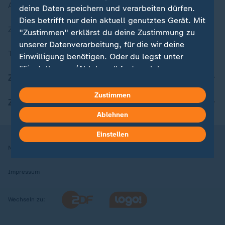
Aktuelle Sendungs-Videos
deine Daten speichern und verarbeiten dürfen.
Dies betrifft nur dein aktuell genutztes Gerät. Mit
ZDFheute Stories
"Zustimmen" erklärst du deine Zustimmung zu
unserer Datenverarbeitung, für die wir deine
Themen im Überblick
Einwilligung benötigen. Oder du legst unter
"Einstellungen/Ablehnen" fest, welchen
ZDFheute Update
Zwecken du deine Zustimmung gibst und
welchen nicht. Deine Datenschutzeinstellungen
Zustimmen
ZDFheute Apps
kannst du jederzeit mit Wirkung für die Zukunft
Ablehnen
in deinen Einstellungen widerrufen oder ändern.
Einstellen
Hier findest du das Impressum.
Nutzungsbedingungen
Datenschutz
Datenschutzeinstellungen
Weitere Informationen findest du in unserer
Datenschutzerklärung.
Impressum
Wechseln zu: