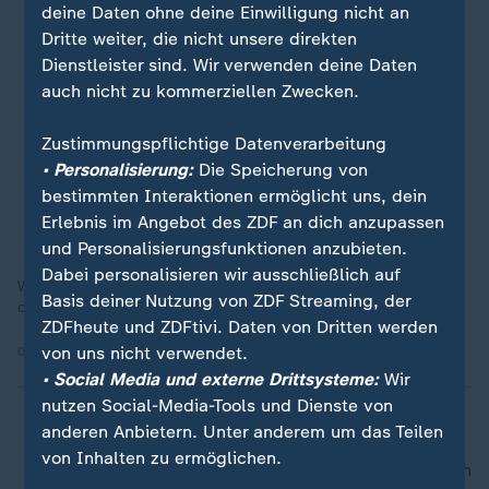
deine Daten ohne deine Einwilligung nicht an
Dritte weiter, die nicht unsere direkten
Dienstleister sind. Wir verwenden deine Daten
auch nicht zu kommerziellen Zwecken.
Zustimmungspflichtige Datenverarbeitung
• Personalisierung:
Die Speicherung von
bestimmten Interaktionen ermöglicht uns, dein
Erlebnis im Angebot des ZDF an dich anzupassen
und Personalisierungsfunktionen anzubieten.
Dabei personalisieren wir ausschließlich auf
Wenn die höchste Baustelle der Welt abgeschlossen ist, soll
Basis deiner Nutzung von ZDF Streaming, der
das Teleskop 2026 erste Bilder liefern.
ZDFheute und ZDFtivi. Daten von Dritten werden
von uns nicht verwendet.
04.05.2025 | 1:27 min
• Social Media und externe Drittsysteme:
Wir
nutzen Social-Media-Tools und Dienste von
anderen Anbietern. Unter anderem um das Teilen
von Inhalten zu ermöglichen.
nach oben