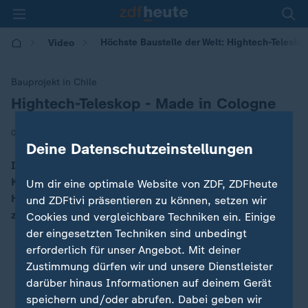
Höchste Baustelle der Welt: Hightech-Telesk
Video
Bauprojekt in Chile
Hightech-Teleskop - Made in Cologne
:
|
04.05.2025 | 17:24
Deine Datenschutzeinstellungen
In der Atacama-Wüste in Chile baut die Universität zu
Köln ein riesiges Hightech-Teleskop auf 5.600 Metern
Um dir eine optimale Website von ZDF, ZDFheute
Höhe. Das Ziel: Mit dem Teleskop bis zum Urknall
und ZDFtivi präsentieren zu können, setzen wir
zurückblicken.
Cookies und vergleichbare Techniken ein. Einige
der eingesetzten Techniken sind unbedingt
erforderlich für unser Angebot. Mit deiner
Zustimmung dürfen wir und unsere Dienstleister
darüber hinaus Informationen auf deinem Gerät
speichern und/oder abrufen. Dabei geben wir