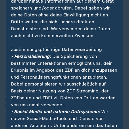
darüber hinaus Informationen auf deinem Gerät
speichern und/oder abrufen. Dabei geben wir
deine Daten ohne deine Einwilligung nicht an
Dritte weiter, die nicht unsere direkten
Dienstleister sind. Wir verwenden deine Daten
auch nicht zu kommerziellen Zwecken.
Zustimmungspflichtige Datenverarbeitung
• Personalisierung:
Die Speicherung von
bestimmten Interaktionen ermöglicht uns, dein
Erlebnis im Angebot des ZDF an dich anzupassen
und Personalisierungsfunktionen anzubieten.
Dabei personalisieren wir ausschließlich auf
"Weil ich mir als Kind gewünscht hätte, dass meine
Lehrpersonen solche Seminare gehabt hätten, dass sie mir
Basis deiner Nutzung von ZDF Streaming, der
hätten helfen können", so begründet Dejanović seine
ZDFheute und ZDFtivi. Daten von Dritten werden
Motivation. Er hofft, dass das Thema Kinderschutz durch den
von uns nicht verwendet.
Preis wieder mehr in die Öffentlichkeit rückt.
• Social Media und externe Drittsysteme:
Wir
16.06.2025 | 1:26 min
nutzen Social-Media-Tools und Dienste von
anderen Anbietern. Unter anderem um das Teilen