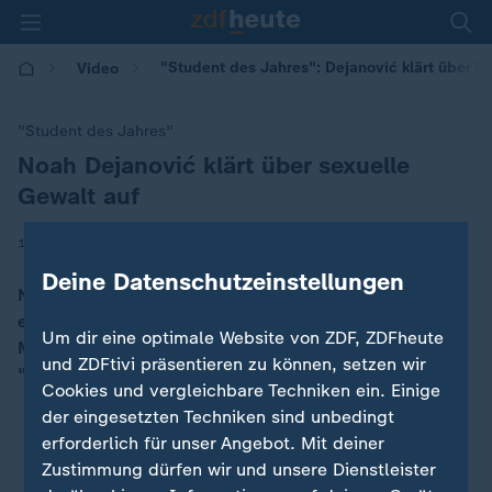
"Student des Jahres": Dejanović klärt über M
Video
"Student des Jahres"
Noah Dejanović klärt über sexuelle
:
Gewalt auf
|
16.06.2025 | 07:32
Deine Datenschutzeinstellungen
Noah Dejanović hat in seiner Kindheit sexuelle Gewalt
erfahren. Als Lehramtsstudent sensibilisiert er jetzt
Um dir eine optimale Website von ZDF, ZDFheute
Mitstudierende – und ist deshalb Deutschlands
und ZDFtivi präsentieren zu können, setzen wir
"Student des Jahres".
Cookies und vergleichbare Techniken ein. Einige
der eingesetzten Techniken sind unbedingt
erforderlich für unser Angebot. Mit deiner
Zustimmung dürfen wir und unsere Dienstleister