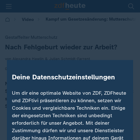
Kampf um Gesetzesänderung: Mutterschutz n
Video
Gestaffelter Mutterschutz
Nach Fehlgeburt wieder zur Arbeit?
:
von Alexandra Hawlin & Julian Schmidt-Farrent
|
09.10.2024 | 06:02
Deine Datenschutzeinstellungen
Natascha Sagorski verlor ihr Kind in der 10.
Schwangerschaftswoche. Eine Krankschreibung erhielt
Um dir eine optimale Website von ZDF, ZDFheute
sie nicht. Seitdem kämpft sie für mehr Rechte und
und ZDFtivi präsentieren zu können, setzen wir
Schutz für Betroffene.
Cookies und vergleichbare Techniken ein. Einige
der eingesetzten Techniken sind unbedingt
erforderlich für unser Angebot. Mit deiner
Zustimmung dürfen wir und unsere Dienstleister
darüber hinaus Informationen auf deinem Gerät