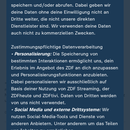
speichern und/oder abrufen. Dabei geben wir
deine Daten ohne deine Einwilligung nicht an
Dritte weiter, die nicht unsere direkten
Dienstleister sind. Wir verwenden deine Daten
auch nicht zu kommerziellen Zwecken.
Zustimmungspflichtige Datenverarbeitung
• Personalisierung:
Die Speicherung von
bestimmten Interaktionen ermöglicht uns, dein
Erlebnis im Angebot des ZDF an dich anzupassen
und Personalisierungsfunktionen anzubieten.
Dabei personalisieren wir ausschließlich auf
"Ich habe nach einer Krankschreibung gefragt und die Ärztin
Basis deiner Nutzung von ZDF Streaming, der
meinte, ich könne morgen wieder ins Büro gehen", berichtet
Natascha Sagorski. Sie fordert einen gestaffelten Mutterschutz
ZDFheute und ZDFtivi. Daten von Dritten werden
und hat ihre Forderung vor den Bundestag gebracht.
von uns nicht verwendet.
• Social Media und externe Drittsysteme:
Wir
09.10.2024 | 1:24 min
nutzen Social-Media-Tools und Dienste von
anderen Anbietern. Unter anderem um das Teilen