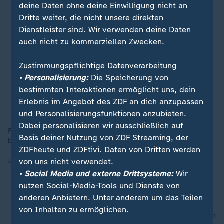
deine Daten ohne deine Einwilligung nicht an
Dritte weiter, die nicht unsere direkten
Dienstleister sind. Wir verwenden deine Daten
auch nicht zu kommerziellen Zwecken.
Zustimmungspflichtige Datenverarbeitung
• Personalisierung:
Die Speicherung von
bestimmten Interaktionen ermöglicht uns, dein
Erlebnis im Angebot des ZDF an dich anzupassen
und Personalisierungsfunktionen anzubieten.
Dabei personalisieren wir ausschließlich auf
Ein Blick auf die Zahlen für 2025 zeigt, welche Dienste die 25-
Basis deiner Nutzung von ZDF Streaming, der
bis 34-Jährigen in Deutschland am häufigsten nutzen.
ZDFheute und ZDFtivi. Daten von Dritten werden
von uns nicht verwendet.
13.01.2026 | 0:22 min
• Social Media und externe Drittsysteme:
Wir
nutzen Social-Media-Tools und Dienste von
anderen Anbietern. Unter anderem um das Teilen
von Inhalten zu ermöglichen.
nach oben