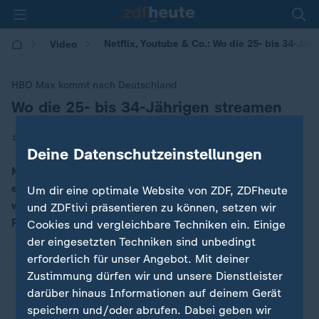
Netflix, Youtube & Co.: Wo die 25- bis 34-Jäh
Video
HBO Max kommt nach Deutschland
Wo die 25- bis 34-Jährigen streamen
:
|
13.01.2026 | 16:49
Deine Datenschutzeinstellungen
Mit dem "Game of Thrones"-Sender HBO Max startet
ein weiterer Streaminganbieter in Deutschland. Auch
Um dir eine optimale Website von ZDF, ZDFheute
wenn der Markt inzwischen umkämpft ist: Einen klaren
und ZDFtivi präsentieren zu können, setzen wir
Favoriten gibt es.
Cookies und vergleichbare Techniken ein. Einige
der eingesetzten Techniken sind unbedingt
erforderlich für unser Angebot. Mit deiner
Zustimmung dürfen wir und unsere Dienstleister
darüber hinaus Informationen auf deinem Gerät
speichern und/oder abrufen. Dabei geben wir