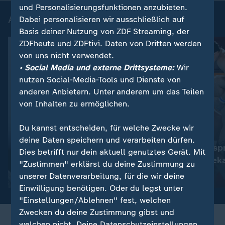
und Personalisierungsfunktionen anzubieten.
Aktuelle Videos
Dabei personalisieren wir ausschließlich auf
Basis deiner Nutzung von ZDF Streaming, der
ZDFheute und ZDFtivi. Daten von Dritten werden
von uns nicht verwendet.
• Social Media und externe Drittsysteme:
Wir
nutzen Social-Media-Tools und Dienste von
anderen Anbietern. Unter anderem um das Teilen
von Inhalten zu ermöglichen.
Exklusiv
Du kannst entscheiden, für welche Zwecke wir
:
:
US-Bundesstaat Michigan
Schwimm-EM 2026
deine Daten speichern und verarbeiten dürfen.
Linker US-Demokrat El-
Wieso Wasserspr
Dies betrifft nur dein aktuell genutztes Gerät. Mit
Sayed gewinnt
Knoll mit Badek
"Zustimmen" erklärst du deine Zustimmung zu
Senatsvorwahl
unserer Datenverarbeitung, für die wir deine
Video
1:05
Video
0:22
Einwilligung benötigen. Oder du legst unter
"Einstellungen/Ablehnen" fest, welchen
Zwecken du deine Zustimmung gibst und
welchen nicht. Deine Datenschutzeinstellungen