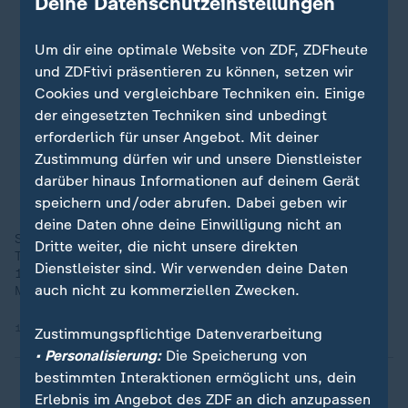
Deine Datenschutzeinstellungen
Um dir eine optimale Website von ZDF, ZDFheute
und ZDFtivi präsentieren zu können, setzen wir
Cookies und vergleichbare Techniken ein. Einige
der eingesetzten Techniken sind unbedingt
erforderlich für unser Angebot. Mit deiner
Zustimmung dürfen wir und unsere Dienstleister
darüber hinaus Informationen auf deinem Gerät
speichern und/oder abrufen. Dabei geben wir
deine Daten ohne deine Einwilligung nicht an
Sein Ziel von 96 Stunden verpasste der 28-Jährige zwar.
Dritte weiter, die nicht unsere direkten
Trotzdem lief er weiter – und beendete die Strecke nach rund
Dienstleister sind. Wir verwenden deine Daten
123 Stunden. Seinen Zieleinlauf verfolgten hunderttausende
auch nicht zu kommerziellen Zwecken.
Menschen im Livestream.
15.05.2026 | 0:46 min
Zustimmungspflichtige Datenverarbeitung
• Personalisierung:
Die Speicherung von
bestimmten Interaktionen ermöglicht uns, dein
Erlebnis im Angebot des ZDF an dich anzupassen