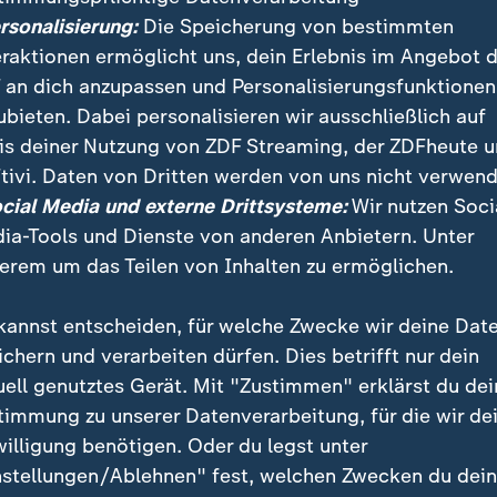
ersonalisierung:
Die Speicherung von bestimmten
eraktionen ermöglicht uns, dein Erlebnis im Angebot 
 an dich anzupassen und Personalisierungsfunktionen
ubieten. Dabei personalisieren wir ausschließlich auf
is deiner Nutzung von ZDF Streaming, der ZDFheute 
tivi. Daten von Dritten werden von uns nicht verwend
 die Mönche unterwegs. Ihre Mission - mehr Miteinander un
n den USA einen Nerv.
ocial Media und externe Drittsysteme:
Wir nutzen Soci
ia-Tools und Dienste von anderen Anbietern. Unter
erem um das Teilen von Inhalten zu ermöglichen.
kannst entscheiden, für welche Zwecke wir deine Dat
ichern und verarbeiten dürfen. Dies betrifft nur dein
uell genutztes Gerät. Mit "Zustimmen" erklärst du dei
timmung zu unserer Datenverarbeitung, für die wir de
willigung benötigen. Oder du legst unter
nstellungen/Ablehnen" fest, welchen Zwecken du dei