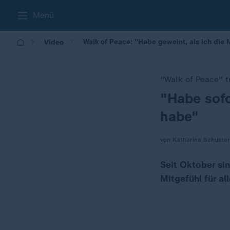
Menü
Walk of Peace: "Habe geweint, als ich di
Video
"Walk of Peace" t
"Habe sofo
:
habe"
von Katharina Schuster
Seit Oktober si
Mitgefühl für all