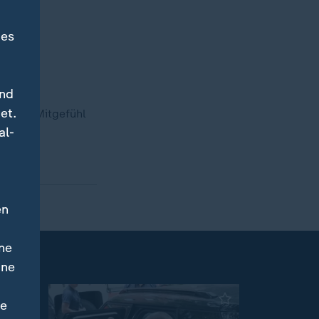
des
und
et.
d mehr Mitgefühl
al-
en
ne
ine
ne