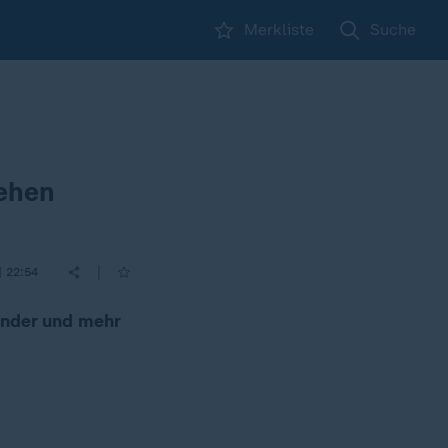
Merkliste
Suche
sehen
|
| 22:54
ander und mehr