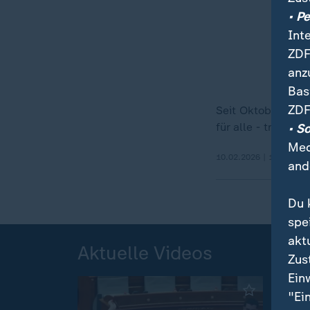
• P
Int
ZDF
anz
Bas
ZDF
Seit Oktober sind
für alle - trifft i
• S
Med
10.02.2026 | 1:38 min
and
Du 
spe
akt
Aktuelle Videos
Zus
Ein
"Ei