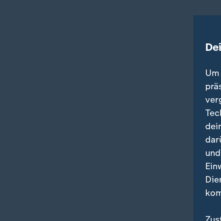
De
Um 
prä
ver
Tec
dei
dar
und
Ein
Die
kom
Zus