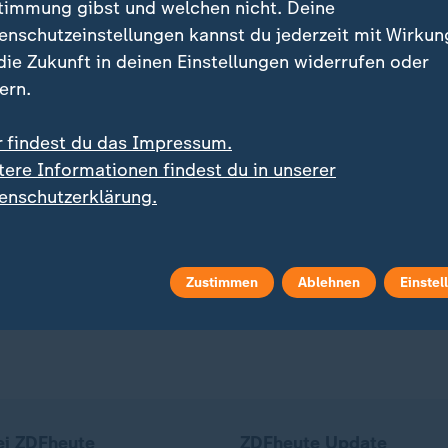
timmung gibst und welchen nicht. Deine
enschutzeinstellungen kannst du jederzeit mit Wirkun
 die Zukunft in deinen Einstellungen widerrufen oder
ern.
r findest du das Impressum.
:
:
4 Jahren noch im Tonstudio
Waldbrand am Gardasee
tere Informationen findest du in unserer
schlands älteste
Anwohner und Touristen
enschutzerklärung.
hronsprecherin
können zurückkehren
deo
1:33
Video
0:37
Zustimmen
Ablehnen
Einstel
ei ZDFheute
ZDFheute Update