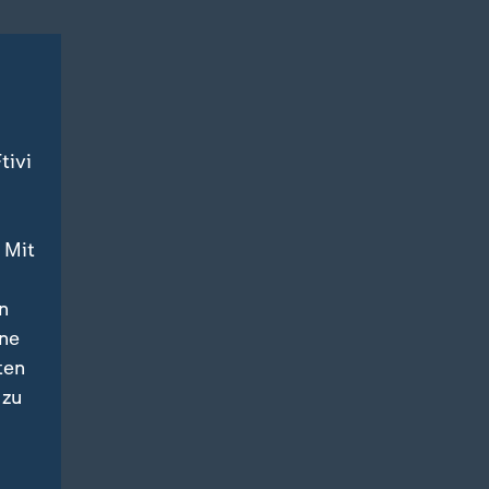
tivi
 Mit
n
ine
ten
 zu