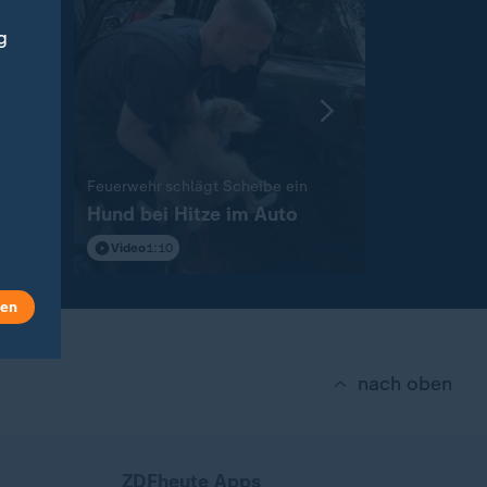
g
Europameiste
So unters
:
Feuerwehr schlägt Scheibe ein
Hund bei Hitze im Auto
Deutschl
Stars
Video
1:10
Video
0:18
len
nach oben
ZDFheute Apps