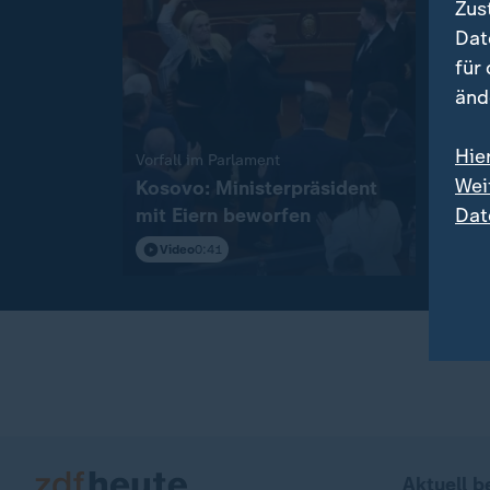
Zus
Dat
für
änd
Hie
:
Vorfall im Parlament
Mit 9
Wei
Kosovo: Ministerpräsident
Deut
Dat
mit Eiern beworfen
Sync
Video
0:41
Vi
Aktuell b