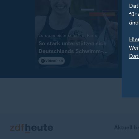
Dat
für
änd
Exklus
:
Europameisterschaft in Paris
US-Bu
Hie
So stark unterstützen sich
Link
Wei
Deutschlands Schwimm-
Saye
Dat
Stars
Sena
Video
0:18
Vi
Aktuell b