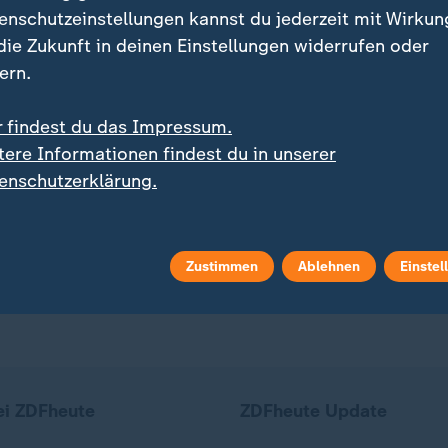
enschutzeinstellungen kannst du jederzeit mit Wirkun
 die Zukunft in deinen Einstellungen widerrufen oder
ern.
iv
:
:
ndesstaat Michigan
Schwimm-EM 2026
r findest du das Impressum.
er US-Demokrat El-
Wieso Wasserspringer A
tere Informationen findest du in unserer
d gewinnt
Knoll mit Badekappe sp
enschutzerklärung.
tsvorwahl
deo
1:05
Video
0:22
Zustimmen
Ablehnen
Einstel
ei ZDFheute
ZDFheute Update