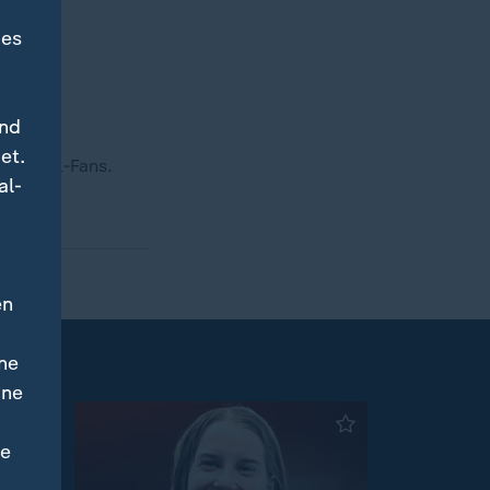
des
und
et.
 Fußball-Fans.
al-
en
ne
ine
ne