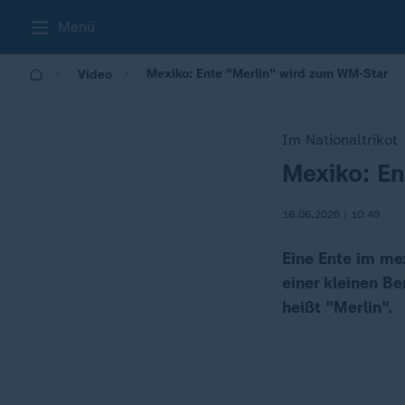
Menü
Mexiko: Ente "Merlin" wird zum WM-Star
Video
Im Nationaltrikot
Mexiko: En
:
16.06.2026 | 10:49
Eine Ente im me
einer kleinen B
heißt "Merlin".