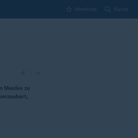
Merkliste
Suche
|
in Mexiko zu
verzaubert,