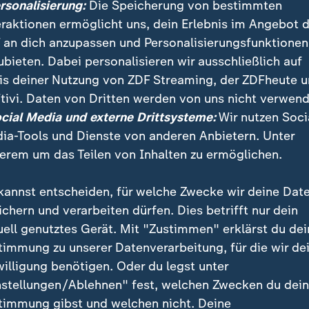
ersonalisierung:
Die Speicherung von bestimmten
eraktionen ermöglicht uns, dein Erlebnis im Angebot 
 an dich anzupassen und Personalisierungsfunktionen
ubieten. Dabei personalisieren wir ausschließlich auf
is deiner Nutzung von ZDF Streaming, der ZDFheute 
tivi. Daten von Dritten werden von uns nicht verwend
in" watschelt im Trikot durch Mexiko-Stadt und begeistert
ocial Media und externe Drittsysteme:
Wir nutzen Soci
ia-Tools und Dienste von anderen Anbietern. Unter
erem um das Teilen von Inhalten zu ermöglichen.
kannst entscheiden, für welche Zwecke wir deine Dat
ichern und verarbeiten dürfen. Dies betrifft nur dein
uell genutztes Gerät. Mit "Zustimmen" erklärst du dei
timmung zu unserer Datenverarbeitung, für die wir de
willigung benötigen. Oder du legst unter
nstellungen/Ablehnen" fest, welchen Zwecken du dei
timmung gibst und welchen nicht. Deine