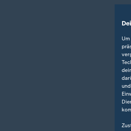
De
Um 
prä
ver
Tec
dei
dar
und
Ein
Die
kom
Zus