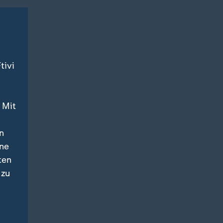
tivi
 Mit
n
ine
ten
 zu