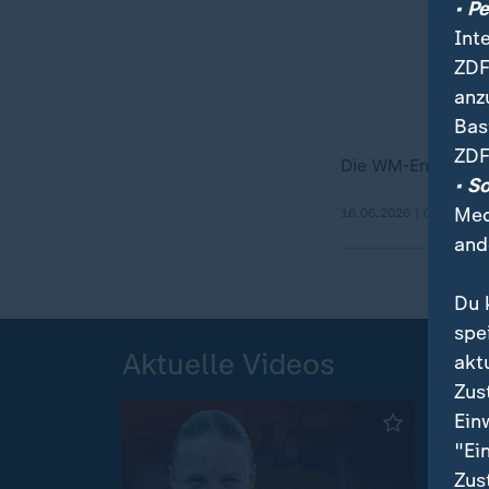
• P
Int
ZDF
anz
Bas
ZDF
Die WM-Ente "Merl
• S
Med
16.06.2026 | 0:30 min
and
Du 
spe
Aktuelle Videos
akt
Zus
Ein
"Ei
Zus