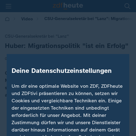
CSU-Generalsekretär bei "Lanz": Migrationspol
Video
CSU-Generalsekretär bei "Lanz"
Huber: Migrationspolitik "ist ein Erfolg"
:
|
09.07.2025 | 10:15
Deine Datenschutzeinstellungen
CSU-Generalsekretär Huber sieht in der neuen
Migrationspolitik einen Erfolg. Dabei sei neben den
Um dir eine optimale Website von ZDF, ZDFheute
stärkeren Kontrollen auch der psychologische Effekt
und ZDFtivi präsentieren zu können, setzen wir
auf die Menschen entscheidend.
Cookies und vergleichbare Techniken ein. Einige
der eingesetzten Techniken sind unbedingt
erforderlich für unser Angebot. Mit deiner
Zustimmung dürfen wir und unsere Dienstleister
darüber hinaus Informationen auf deinem Gerät