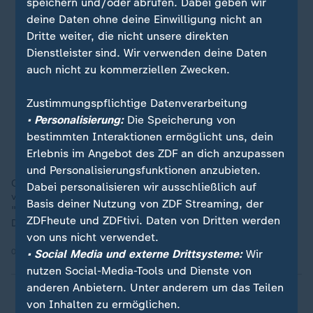
speichern und/oder abrufen. Dabei geben wir
deine Daten ohne deine Einwilligung nicht an
Dritte weiter, die nicht unsere direkten
Dienstleister sind. Wir verwenden deine Daten
auch nicht zu kommerziellen Zwecken.
Zustimmungspflichtige Datenverarbeitung
• Personalisierung:
Die Speicherung von
bestimmten Interaktionen ermöglicht uns, dein
Erlebnis im Angebot des ZDF an dich anzupassen
und Personalisierungsfunktionen anzubieten.
CSU-Generalsekretär Huber verspricht sich von den
Dabei personalisieren wir ausschließlich auf
verstärkten Grenzkontrollen einen psychologischen Effekt.
Basis deiner Nutzung von ZDF Streaming, der
"Die Migranten spüren, es lohnt sich nicht mehr, nach
ZDFheute und ZDFtivi. Daten von Dritten werden
Deutschland zu kommen", so Huber.
von uns nicht verwendet.
09.07.2025 | 1:21 min
• Social Media und externe Drittsysteme:
Wir
nutzen Social-Media-Tools und Dienste von
anderen Anbietern. Unter anderem um das Teilen
von Inhalten zu ermöglichen.