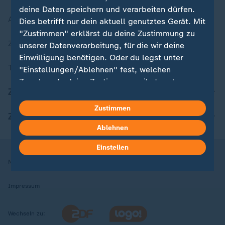
deine Daten speichern und verarbeiten dürfen.
Aktuelle Sendungs-Videos
Dies betrifft nur dein aktuell genutztes Gerät. Mit
"Zustimmen" erklärst du deine Zustimmung zu
ZDFheute Stories
unserer Datenverarbeitung, für die wir deine
Einwilligung benötigen. Oder du legst unter
Themen im Überblick
"Einstellungen/Ablehnen" fest, welchen
Zwecken du deine Zustimmung gibst und
ZDFheute Update
welchen nicht. Deine Datenschutzeinstellungen
kannst du jederzeit mit Wirkung für die Zukunft
Zustimmen
ZDFheute Apps
in deinen Einstellungen widerrufen oder ändern.
Ablehnen
Hier findest du das Impressum.
Einstellen
Weitere Informationen findest du in unserer
Nutzungsbedingungen
Datenschutz
Datenschutzeinstellungen
Datenschutzerklärung.
Impressum
Wechseln zu: