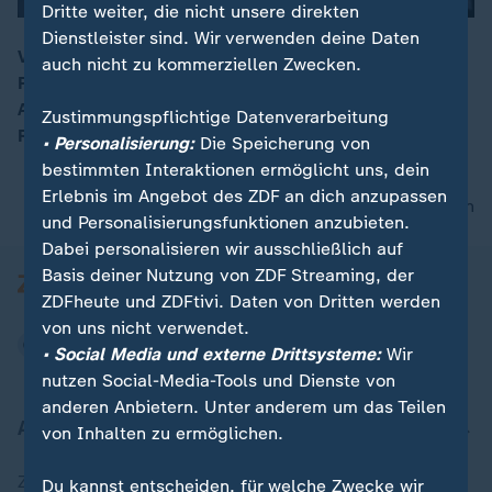
Dritte weiter, die nicht unsere direkten
Dienstleister sind. Wir verwenden deine Daten
Viele internationale Stars und eine starke deutsche
auch nicht zu kommerziellen Zwecken.
Präsenz prägen das Filmfestival von Cannes, das am
00:17
Abend mit einer Gala beginnt. "Kulturzeit"-Film-
Zustimmungspflichtige Datenverarbeitung
Redakteurin Gudula Moritz ist für uns vor Ort.
• Personalisierung:
Die Speicherung von
bestimmten Interaktionen ermöglicht uns, dein
Erlebnis im Angebot des ZDF an dich anzupassen
nach oben
und Personalisierungsfunktionen anzubieten.
Dabei personalisieren wir ausschließlich auf
Basis deiner Nutzung von ZDF Streaming, der
ZDFheute und ZDFtivi. Daten von Dritten werden
von uns nicht verwendet.
• Social Media und externe Drittsysteme:
Wir
nutzen Social-Media-Tools und Dienste von
anderen Anbietern. Unter anderem um das Teilen
Aktuell bei ZDFheute
von Inhalten zu ermöglichen.
Zuletzt veröffentlicht
Du kannst entscheiden, für welche Zwecke wir