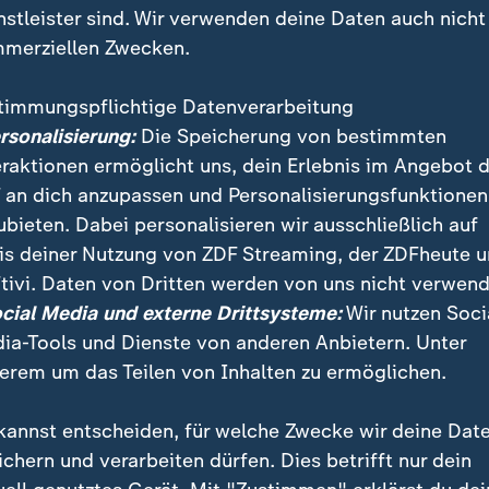
nstleister sind. Wir verwenden deine Daten auch nicht
merziellen Zwecken.
timmungspflichtige Datenverarbeitung
ersonalisierung:
Die Speicherung von bestimmten
eraktionen ermöglicht uns, dein Erlebnis im Angebot 
 an dich anzupassen und Personalisierungsfunktionen
ubieten. Dabei personalisieren wir ausschließlich auf
is deiner Nutzung von ZDF Streaming, der ZDFheute 
tivi. Daten von Dritten werden von uns nicht verwend
ng im Urlaub zum Geschäftskonzept zu Hause - die Ge
ocial Media und externe Drittsysteme:
Wir nutzen Soci
 Unternehmer über ihre Selbstständigkeit und darüber
ia-Tools und Dienste von anderen Anbietern. Unter
erem um das Teilen von Inhalten zu ermöglichen.
kannst entscheiden, für welche Zwecke wir deine Dat
ichern und verarbeiten dürfen. Dies betrifft nur dein