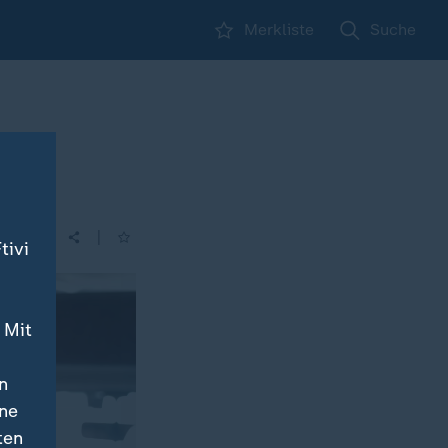
Merkliste
Suche
|
| 05:50
tivi
 Mit
n
ine
ten