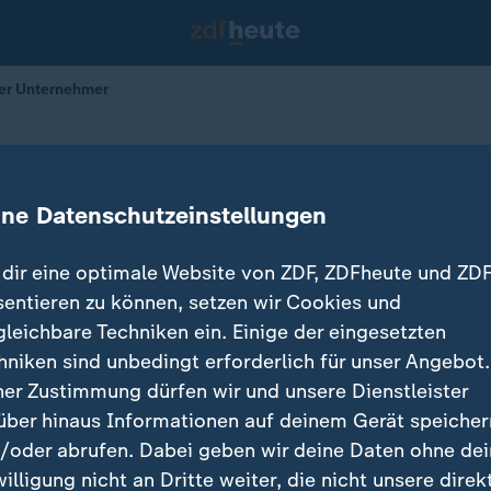
ger Unternehmer
chland
he junger Unternehmer
ine Datenschutzeinstellungen
03.01.2026 
dir eine optimale Website von ZDF, ZDFheute und ZDF
sentieren zu können, setzen wir Cookies und
gleichbare Techniken ein. Einige der eingesetzten
hniken sind unbedingt erforderlich für unser Angebot.
ner Zustimmung dürfen wir und unsere Dienstleister
über hinaus Informationen auf deinem Gerät speicher
/oder abrufen. Dabei geben wir deine Daten ohne de
willigung nicht an Dritte weiter, die nicht unsere direk