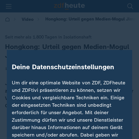
Hongkong: Urteil gegen Medien-Mogul Jimmy 
Video
Seit mehr als 1.800 Tagen in Isolationshaft
Hongkong: Urteil gegen Medien-Mogul
:
Jimmy Lai erwartet
Deine Datenschutzeinstellungen
|
14.12.2025 | 20:00
Um dir eine optimale Website von ZDF, ZDFheute
Jimmy Lai steht unter anderem wegen Verschwörung
und ZDFtivi präsentieren zu können, setzen wir
zur Zusammenarbeit mit ausländischen Kräften und zur
Cookies und vergleichbare Techniken ein. Einige
Veröffentlichung aufrührerischer Publikationen vor
der eingesetzten Techniken sind unbedingt
Gericht.
erforderlich für unser Angebot. Mit deiner
Zustimmung dürfen wir und unsere Dienstleister
darüber hinaus Informationen auf deinem Gerät
speichern und/oder abrufen. Dabei geben wir