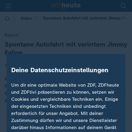
Spontane Autofahrt mit verirrtem Jimmy Fallo
Video
Bayern
Spontane Autofahrt mit verirrtem Jimmy
:
Fallon
|
13.08.2024 | 20:41
Deine Datenschutzeinstellungen
Nach dem sich Jimmy Fallon in Bayern verirrt hat,
Um dir eine optimale Website von ZDF, ZDFheute
fährt in ein 22-Jähriger Deutscher zurück und die
und ZDFtivi präsentieren zu können, setzen wir
Geschichte geht viral. Jetzt berichtet Retter Leon über
Cookies und vergleichbare Techniken ein. Einige
sein Erlebnis.
der eingesetzten Techniken sind unbedingt
erforderlich für unser Angebot. Mit deiner
Zustimmung dürfen wir und unsere Dienstleister
darüber hinaus Informationen auf deinem Gerät