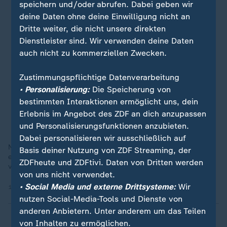
speichern und/oder abrufen. Dabei geben wir
deine Daten ohne deine Einwilligung nicht an
Dritte weiter, die nicht unsere direkten
Dienstleister sind. Wir verwenden deine Daten
auch nicht zu kommerziellen Zwecken.
Zustimmungspflichtige Datenverarbeitung
• Personalisierung:
Die Speicherung von
bestimmten Interaktionen ermöglicht uns, dein
Erlebnis im Angebot des ZDF an dich anzupassen
und Personalisierungsfunktionen anzubieten.
Dabei personalisieren wir ausschließlich auf
Nach dem sich Jimmy Fallon am Tegernsee verirrt hat, fährt in
Basis deiner Nutzung von ZDF Streaming, der
ein 22-Jähriger Deutscher zurück und die Geschichte geht
ZDFheute und ZDFtivi. Daten von Dritten werden
viral. Jetzt berichtet Retter Leon über sein Erlebnis.
von uns nicht verwendet.
• Social Media und externe Drittsysteme:
Wir
13.08.2024 | 2:13 min
nutzen Social-Media-Tools und Dienste von
anderen Anbietern. Unter anderem um das Teilen
von Inhalten zu ermöglichen.