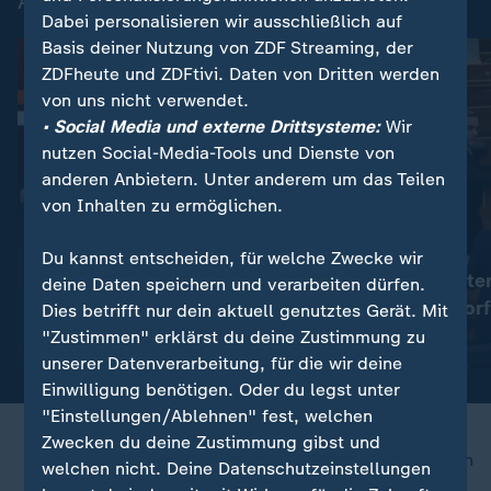
Aktuelle Videos
Dabei personalisieren wir ausschließlich auf
Basis deiner Nutzung von ZDF Streaming, der
ZDFheute und ZDFtivi. Daten von Dritten werden
von uns nicht verwendet.
• Social Media und externe Drittsysteme:
Wir
nutzen Social-Media-Tools und Dienste von
anderen Anbietern. Unter anderem um das Teilen
von Inhalten zu ermöglichen.
:
:
Schwimm-EM 2026
Vorfall im Parlament
Du kannst entscheiden, für welche Zwecke wir
Darum tauchen
Kosovo: Ministe
deine Daten speichern und verarbeiten dürfen.
Wasserspringer ihre
mit Eiern bewor
Dies betrifft nur dein aktuell genutztes Gerät. Mit
Medaillen ins Wasser
"Zustimmen" erklärst du deine Zustimmung zu
Video
0:18
Video
0:41
unserer Datenverarbeitung, für die wir deine
Einwilligung benötigen. Oder du legst unter
"Einstellungen/Ablehnen" fest, welchen
Zwecken du deine Zustimmung gibst und
nach oben
welchen nicht. Deine Datenschutzeinstellungen