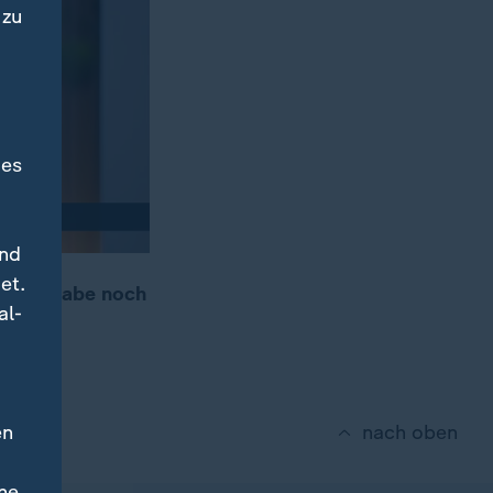
 zu
des
und
et.
rt, er habe noch
al-
en
nach oben
ne