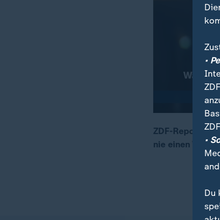
Die
kom
Zus
• P
Int
ZDF
anz
Bas
ZDF
ZDF-Reporter Wu
• S
nie einen Wahla
00:03
00:46
Med
and
Du 
spe
akt