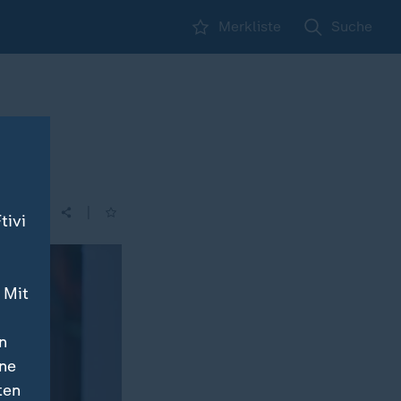
Merkliste
Suche
|
tivi
 Mit
n
ine
ten