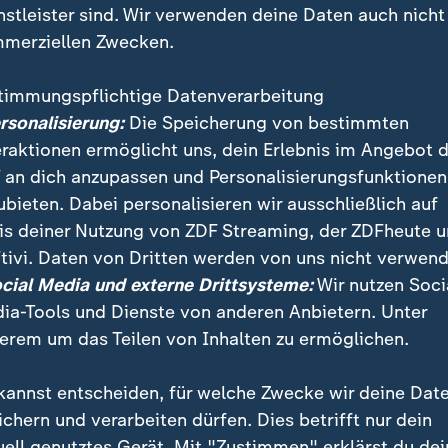
nstleister sind. Wir verwenden deine Daten auch nicht
merziellen Zwecken.
timmungspflichtige Datenverarbeitung
ersonalisierung:
Die Speicherung von bestimmten
eraktionen ermöglicht uns, dein Erlebnis im Angebot 
 an dich anzupassen und Personalisierungsfunktionen
ubieten. Dabei personalisieren wir ausschließlich auf
is deiner Nutzung von ZDF Streaming, der ZDFheute 
tivi. Daten von Dritten werden von uns nicht verwend
lf Schmiese berichtet von der CDU-Wahlparty in Erfu
ocial Media und externe Drittsysteme:
Wir nutzen Soci
bend erlebt, der so still aufgenommen wurde.
ia-Tools und Dienste von anderen Anbietern. Unter
erem um das Teilen von Inhalten zu ermöglichen.
kannst entscheiden, für welche Zwecke wir deine Dat
ichern und verarbeiten dürfen. Dies betrifft nur dein
uell genutztes Gerät. Mit "Zustimmen" erklärst du dei