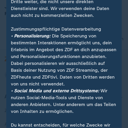
Dritte weiter, die nicht unsere direkten
Jan Zahradil (Liberal-Konservative Reformer): "75
Dienstleister sind. Wir verwenden deine Daten
Prozent der Tschechen wollen den Euro nicht."
auch nicht zu kommerziellen Zwecken.
00:07
Zustimmungspflichtige Datenverarbeitung
• Personalisierung:
Die Speicherung von
nach oben
bestimmten Interaktionen ermöglicht uns, dein
Erlebnis im Angebot des ZDF an dich anzupassen
und Personalisierungsfunktionen anzubieten.
Dabei personalisieren wir ausschließlich auf
Basis deiner Nutzung von ZDF Streaming, der
ZDFheute und ZDFtivi. Daten von Dritten werden
von uns nicht verwendet.
• Social Media und externe Drittsysteme:
Wir
Aktuell bei ZDFheute
nutzen Social-Media-Tools und Dienste von
anderen Anbietern. Unter anderem um das Teilen
Zuletzt veröffentlicht
von Inhalten zu ermöglichen.
Aktuelle Sendungs-Videos
Du kannst entscheiden, für welche Zwecke wir