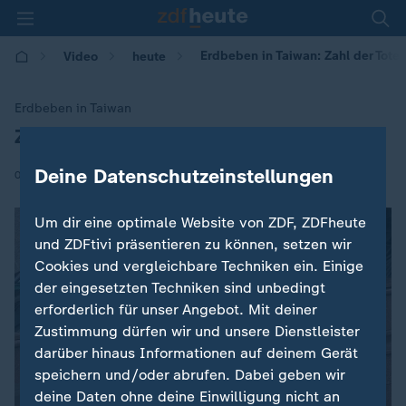
Erdbeben in Taiwan: Zahl der Toten
Video
heute
Erdbeben in Taiwan
Zahl der Toten steigt auf neun
:
Deine Datenschutzeinstellungen
|
08.02.2018 | 07:13
Um dir eine optimale Website von ZDF, ZDFheute
und ZDFtivi präsentieren zu können, setzen wir
Cookies und vergleichbare Techniken ein. Einige
der eingesetzten Techniken sind unbedingt
erforderlich für unser Angebot. Mit deiner
Zustimmung dürfen wir und unsere Dienstleister
darüber hinaus Informationen auf deinem Gerät
speichern und/oder abrufen. Dabei geben wir
deine Daten ohne deine Einwilligung nicht an