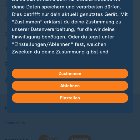
Zuletzt veröffentlicht
deine Daten speichern und verarbeiten dürfen.
Dies betrifft nur dein aktuell genutztes Gerät. Mit
Aktuelle Sendungs-Videos
"Zustimmen" erklärst du deine Zustimmung zu
unserer Datenverarbeitung, für die wir deine
ZDFheute Stories
Einwilligung benötigen. Oder du legst unter
"Einstellungen/Ablehnen" fest, welchen
Themen im Überblick
Zwecken du deine Zustimmung gibst und
welchen nicht. Deine Datenschutzeinstellungen
ZDFheute Update
kannst du jederzeit mit Wirkung für die Zukunft
Zustimmen
in deinen Einstellungen widerrufen oder ändern.
ZDFheute Apps
Ablehnen
Hier findest du das Impressum.
Weitere Informationen findest du in unserer
Einstellen
Datenschutzerklärung.
Nutzungsbedingungen
Datenschutz
Datenschutzeinstellungen
Impressum