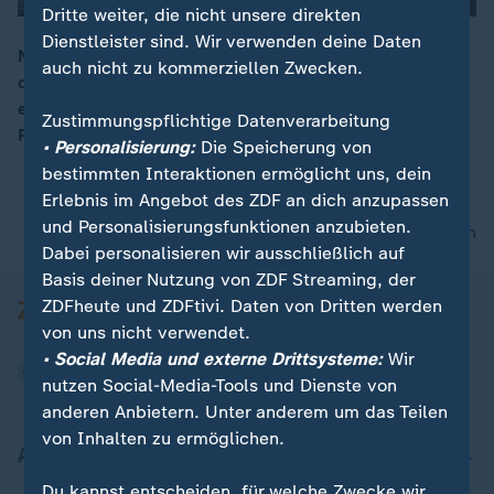
Dritte weiter, die nicht unsere direkten
Dienstleister sind. Wir verwenden deine Daten
Nach dem schweren Erdbeben in Taiwan ist die Zahl
auch nicht zu kommerziellen Zwecken.
der Toten auf neun gestiegen. Zahlreiche Nachbeben
00:05
erschweren die Suche nach den 62 vermissten
Zustimmungspflichtige Datenverarbeitung
Personen.
• Personalisierung:
Die Speicherung von
bestimmten Interaktionen ermöglicht uns, dein
Erlebnis im Angebot des ZDF an dich anzupassen
und Personalisierungsfunktionen anzubieten.
nach oben
Dabei personalisieren wir ausschließlich auf
Basis deiner Nutzung von ZDF Streaming, der
ZDFheute und ZDFtivi. Daten von Dritten werden
von uns nicht verwendet.
• Social Media und externe Drittsysteme:
Wir
nutzen Social-Media-Tools und Dienste von
anderen Anbietern. Unter anderem um das Teilen
von Inhalten zu ermöglichen.
Aktuell bei ZDFheute
Du kannst entscheiden, für welche Zwecke wir