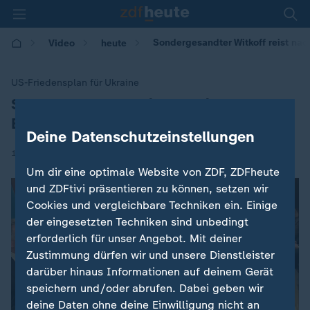
Sondergesandter Witkoff reist nac
Video
heute
US-Friedensplan für Ukraine
Sondergesandter Witkoff reist nach
:
Berlin
Deine Datenschutzeinstellungen
|
13.12.2025 | 13:37
Um dir eine optimale Website von ZDF, ZDFheute
und ZDFtivi präsentieren zu können, setzen wir
Cookies und vergleichbare Techniken ein. Einige
der eingesetzten Techniken sind unbedingt
erforderlich für unser Angebot. Mit deiner
Zustimmung dürfen wir und unsere Dienstleister
darüber hinaus Informationen auf deinem Gerät
speichern und/oder abrufen. Dabei geben wir
deine Daten ohne deine Einwilligung nicht an