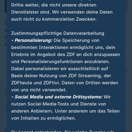
Dritte weiter, die nicht unsere direkten
Dienstleister sind. Wir verwenden deine Daten
auch nicht zu kommerziellen Zwecken.
US-Präsident Trump schickt den Sondergesandten
Witkoff nach Berlin, um mit Ukraines Präsident
00:18
Zustimmungspflichtige Datenverarbeitung
Selenskyj, Kanzler Merz und anderen EU-Staatschefs
• Personalisierung:
Die Speicherung von
den US-Friedensplan zu erörtern.
bestimmten Interaktionen ermöglicht uns, dein
Erlebnis im Angebot des ZDF an dich anzupassen
und Personalisierungsfunktionen anzubieten.
Dabei personalisieren wir ausschließlich auf
nach oben
Basis deiner Nutzung von ZDF Streaming, der
ZDFheute und ZDFtivi. Daten von Dritten werden
von uns nicht verwendet.
• Social Media und externe Drittsysteme:
Wir
nutzen Social-Media-Tools und Dienste von
anderen Anbietern. Unter anderem um das Teilen
von Inhalten zu ermöglichen.
Aktuell bei ZDFheute