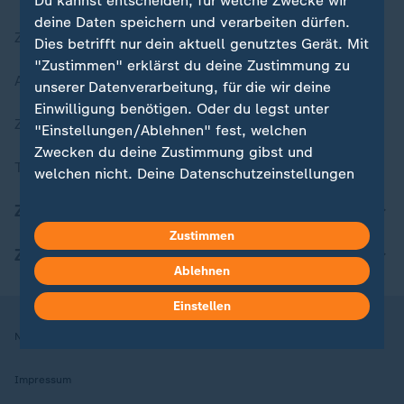
Du kannst entscheiden, für welche Zwecke wir
deine Daten speichern und verarbeiten dürfen.
Zuletzt veröffentlicht
Dies betrifft nur dein aktuell genutztes Gerät. Mit
"Zustimmen" erklärst du deine Zustimmung zu
Aktuelle Sendungs-Videos
unserer Datenverarbeitung, für die wir deine
Einwilligung benötigen. Oder du legst unter
ZDFheute Stories
"Einstellungen/Ablehnen" fest, welchen
Zwecken du deine Zustimmung gibst und
Themen im Überblick
welchen nicht. Deine Datenschutzeinstellungen
kannst du jederzeit mit Wirkung für die Zukunft
ZDFheute Update
in deinen Einstellungen widerrufen oder ändern.
Zustimmen
ZDFheute Apps
Hier findest du das Impressum.
Ablehnen
Weitere Informationen findest du in unserer
Datenschutzerklärung.
Einstellen
Nutzungsbedingungen
Datenschutz
Datenschutzeinstellungen
Impressum