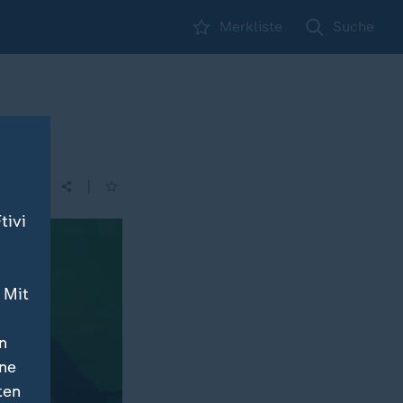
Merkliste
Suche
|
| 12:00
tivi
 Mit
n
ine
ten