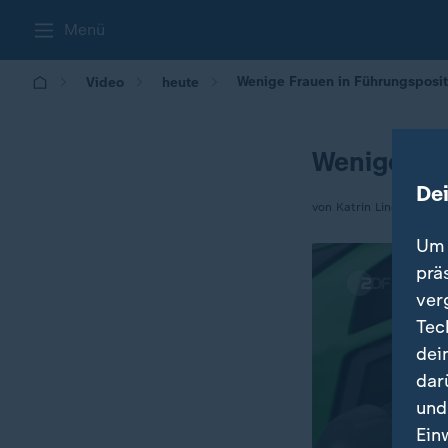
Menü
Wenige Frauen in Führungsposi
Video
heute
Wenige Fra
De
von Katrin Lindner
Um 
prä
ver
Tec
dei
dar
und
Ein