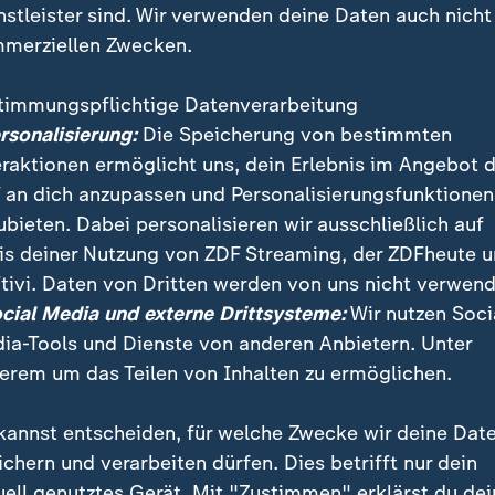
nstleister sind. Wir verwenden deine Daten auch nicht
merziellen Zwecken.
timmungspflichtige Datenverarbeitung
ersonalisierung:
Die Speicherung von bestimmten
eraktionen ermöglicht uns, dein Erlebnis im Angebot 
 an dich anzupassen und Personalisierungsfunktionen
ubieten. Dabei personalisieren wir ausschließlich auf
is deiner Nutzung von ZDF Streaming, der ZDFheute 
rauentag. Dabei geht es auch um die vollständige Glei
tivi. Daten von Dritten werden von uns nicht verwend
er Anteil der weiblichen Führungskräfte ist ein wicht
ocial Media und externe Drittsysteme:
Wir nutzen Soci
ia-Tools und Dienste von anderen Anbietern. Unter
erem um das Teilen von Inhalten zu ermöglichen.
kannst entscheiden, für welche Zwecke wir deine Dat
ichern und verarbeiten dürfen. Dies betrifft nur dein
uell genutztes Gerät. Mit "Zustimmen" erklärst du dei