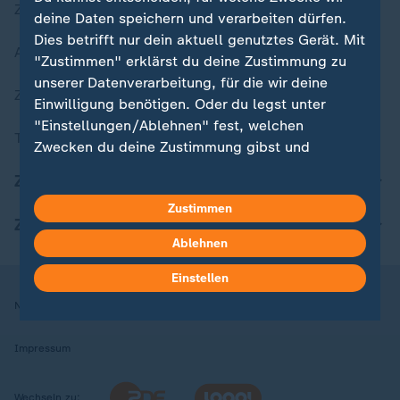
Zuletzt veröffentlicht
deine Daten speichern und verarbeiten dürfen.
Dies betrifft nur dein aktuell genutztes Gerät. Mit
Aktuelle Sendungs-Videos
"Zustimmen" erklärst du deine Zustimmung zu
unserer Datenverarbeitung, für die wir deine
ZDFheute Stories
Einwilligung benötigen. Oder du legst unter
"Einstellungen/Ablehnen" fest, welchen
Themen im Überblick
Zwecken du deine Zustimmung gibst und
welchen nicht. Deine Datenschutzeinstellungen
ZDFheute Update
kannst du jederzeit mit Wirkung für die Zukunft
Zustimmen
in deinen Einstellungen widerrufen oder ändern.
ZDFheute Apps
Ablehnen
Hier findest du das Impressum.
Weitere Informationen findest du in unserer
Einstellen
Datenschutzerklärung.
Nutzungsbedingungen
Datenschutz
Datenschutzeinstellungen
Impressum
Wechseln zu: