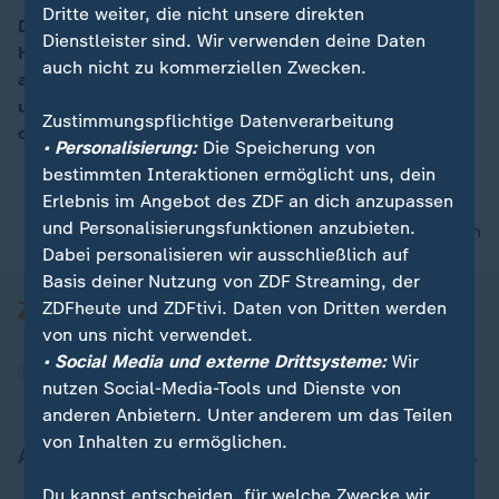
Dritte weiter, die nicht unsere direkten
Der in einen Sexskandal verwickelte Filmproduzent
Dienstleister sind. Wir verwenden deine Daten
Harvey Weinstein ist aus der US-Filmakademie
00:05
auch nicht zu kommerziellen Zwecken.
ausgeschlossen worden. Schauspielerinnen, Models
und andere Frauen werfen ihm vor, sie vergewaltigt
Zustimmungspflichtige Datenverarbeitung
oder sexuell belästigt zu haben.
• Personalisierung:
Die Speicherung von
bestimmten Interaktionen ermöglicht uns, dein
Erlebnis im Angebot des ZDF an dich anzupassen
und Personalisierungsfunktionen anzubieten.
nach oben
Dabei personalisieren wir ausschließlich auf
Basis deiner Nutzung von ZDF Streaming, der
ZDFheute und ZDFtivi. Daten von Dritten werden
von uns nicht verwendet.
• Social Media und externe Drittsysteme:
Wir
nutzen Social-Media-Tools und Dienste von
anderen Anbietern. Unter anderem um das Teilen
von Inhalten zu ermöglichen.
Aktuell bei ZDFheute
Du kannst entscheiden, für welche Zwecke wir