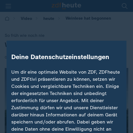
Weinlese hat begonnen
Video
heute
So früh wie noch nie
Weinlese hat begonnen
:
Deine Datenschutzeinstellungen
|
06.08.2018 | 10:46
Um dir eine optimale Website von ZDF, ZDFheute
und ZDFtivi präsentieren zu können, setzen wir
Cookies und vergleichbare Techniken ein. Einige
der eingesetzten Techniken sind unbedingt
erforderlich für unser Angebot. Mit deiner
Zustimmung dürfen wir und unsere Dienstleister
darüber hinaus Informationen auf deinem Gerät
speichern und/oder abrufen. Dabei geben wir
deine Daten ohne deine Einwilligung nicht an