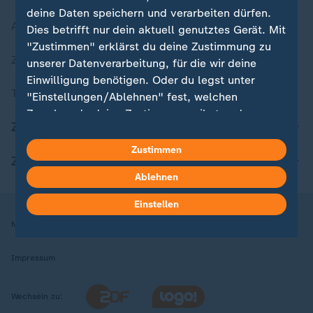
deine Daten speichern und verarbeiten dürfen.
Aktuelle Sendungs-Videos
Dies betrifft nur dein aktuell genutztes Gerät. Mit
"Zustimmen" erklärst du deine Zustimmung zu
ZDFheute Stories
unserer Datenverarbeitung, für die wir deine
Einwilligung benötigen. Oder du legst unter
Themen im Überblick
"Einstellungen/Ablehnen" fest, welchen
Zwecken du deine Zustimmung gibst und
ZDFheute Update
welchen nicht. Deine Datenschutzeinstellungen
kannst du jederzeit mit Wirkung für die Zukunft
Zustimmen
ZDFheute Apps
in deinen Einstellungen widerrufen oder ändern.
Ablehnen
Hier findest du das Impressum.
Einstellen
Weitere Informationen findest du in unserer
Nutzungsbedingungen
Datenschutz
Datenschutzeinstellungen
Datenschutzerklärung.
Impressum
Wechseln zu: