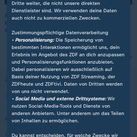
Dritte weiter, die nicht unsere direkten
Dienstleister sind. Wir verwenden deine Daten
Am Montag hat in Rheinland-Pfalz die Weinlese
auch nicht zu kommerziellen Zwecken.
begonnen – so früh wie noch nie. Gestartet wurde in
00:05
Lörzweiler in Rheinhessen mit der Federweißerlese.
Zustimmungspflichtige Datenverarbeitung
• Personalisierung:
Die Speicherung von
bestimmten Interaktionen ermöglicht uns, dein
Erlebnis im Angebot des ZDF an dich anzupassen
nach oben
und Personalisierungsfunktionen anzubieten.
Dabei personalisieren wir ausschließlich auf
Basis deiner Nutzung von ZDF Streaming, der
ZDFheute und ZDFtivi. Daten von Dritten werden
von uns nicht verwendet.
• Social Media und externe Drittsysteme:
Wir
nutzen Social-Media-Tools und Dienste von
anderen Anbietern. Unter anderem um das Teilen
Aktuell bei ZDFheute
von Inhalten zu ermöglichen.
Zuletzt veröffentlicht
Du kannst entscheiden, für welche Zwecke wir