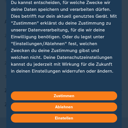
Du kannst entscheiden, für welche Zwecke wir
deine Daten speichern und verarbeiten dürfen.
Dies betrifft nur dein aktuell genutztes Gerät. Mit
Aktuell bei ZDFheute
"Zustimmen" erklärst du deine Zustimmung zu
unserer Datenverarbeitung, für die wir deine
Zuletzt veröffentlicht
Einwilligung benötigen. Oder du legst unter
"Einstellungen/Ablehnen" fest, welchen
Aktuelle Sendungs-Videos
Zwecken du deine Zustimmung gibst und
welchen nicht. Deine Datenschutzeinstellungen
ZDFheute Stories
kannst du jederzeit mit Wirkung für die Zukunft
in deinen Einstellungen widerrufen oder ändern.
Themen im Überblick
Hier findest du das Impressum.
ZDFheute Update
Weitere Informationen findest du in unserer
Zustimmen
Datenschutzerklärung.
ZDFheute Apps
Ablehnen
Einstellen