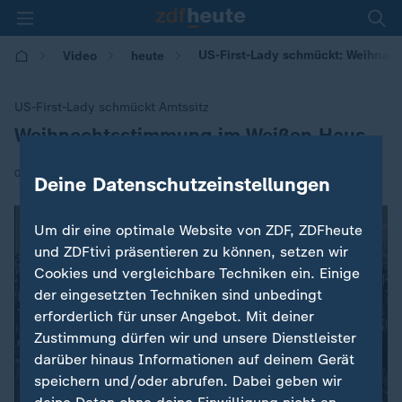
US-First-Lady schmückt: Weihnac
Video
heute
US-First-Lady schmückt Amtssitz
Weihnachtsstimmung im Weißen Haus
:
|
02.12.2025 | 09:00
Deine Datenschutzeinstellungen
Um dir eine optimale Website von ZDF, ZDFheute
und ZDFtivi präsentieren zu können, setzen wir
Cookies und vergleichbare Techniken ein. Einige
der eingesetzten Techniken sind unbedingt
erforderlich für unser Angebot. Mit deiner
Zustimmung dürfen wir und unsere Dienstleister
darüber hinaus Informationen auf deinem Gerät
speichern und/oder abrufen. Dabei geben wir