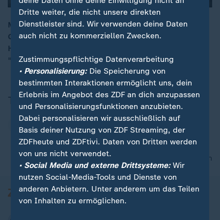
deine Daten ohne deine Einwilligung nicht an
Dritte weiter, die nicht unsere direkten
Dienstleister sind. Wir verwenden deine Daten
Mit über 50 Weihnachtsbäumen und rund 200 Meter
auch nicht zu kommerziellen Zwecken.
Girlanden hat US-First-Lady Melania Trump das Weiße
00:16
Haus weihnachtlich schmücken lassen. Das Motto:
Zustimmungspflichtige Datenverarbeitung
"Zuhause ist, wo das Herz ist".
• Personalisierung:
Die Speicherung von
bestimmten Interaktionen ermöglicht uns, dein
Erlebnis im Angebot des ZDF an dich anzupassen
Themen
und Personalisierungsfunktionen anzubieten.
Dabei personalisieren wir ausschließlich auf
USA
Weihnachten
Basis deiner Nutzung von ZDF Streaming, der
ZDFheute und ZDFtivi. Daten von Dritten werden
von uns nicht verwendet.
nach oben
• Social Media und externe Drittsysteme:
Wir
nutzen Social-Media-Tools und Dienste von
anderen Anbietern. Unter anderem um das Teilen
von Inhalten zu ermöglichen.