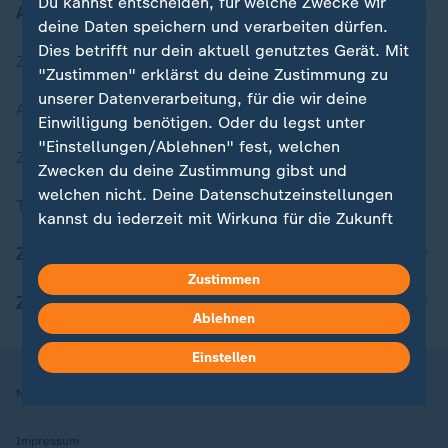
Du kannst entscheiden, für welche Zwecke wir
Aktuell bei ZDFheute
deine Daten speichern und verarbeiten dürfen.
Dies betrifft nur dein aktuell genutztes Gerät. Mit
Zuletzt veröffentlicht
"Zustimmen" erklärst du deine Zustimmung zu
unserer Datenverarbeitung, für die wir deine
Aktuelle Sendungs-Videos
Einwilligung benötigen. Oder du legst unter
"Einstellungen/Ablehnen" fest, welchen
ZDFheute Stories
Zwecken du deine Zustimmung gibst und
welchen nicht. Deine Datenschutzeinstellungen
Themen im Überblick
kannst du jederzeit mit Wirkung für die Zukunft
in deinen Einstellungen widerrufen oder ändern.
ZDFheute Update
Zustimmen
Hier findest du das Impressum.
ZDFheute Apps
Weitere Informationen findest du in unserer
Ablehnen
Datenschutzerklärung.
Einstellen
Nutzungsbedingungen
Datenschutz
Datenschutzeinstellungen
Impressum