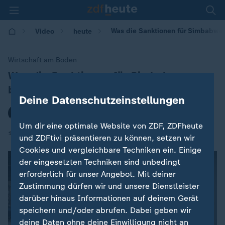
Was die Sanktionen für Simbabwe
Video
heute
Wirtschaft am Boden
Was die Sanktionen für Simbabwe
:
bedeuten
Deine Datenschutzeinstellungen
von Sandra Theiß, Johannesburg
Um dir eine optimale Website von ZDF, ZDFheute
|
14.01.2019 | 19:39
und ZDFtivi präsentieren zu können, setzen wir
Cookies und vergleichbare Techniken ein. Einige
der eingesetzten Techniken sind unbedingt
erforderlich für unser Angebot. Mit deiner
Zustimmung dürfen wir und unsere Dienstleister
darüber hinaus Informationen auf deinem Gerät
speichern und/oder abrufen. Dabei geben wir
deine Daten ohne deine Einwilligung nicht an