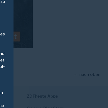
 zu
des
und
et.
al-
nach oben
en
ZDFheute Apps
ne