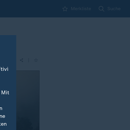
Merkliste
Suche
|
tivi
 Mit
n
ine
ten