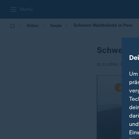
Menü
Schwere Waldbrände in Peru
Video
heute
Schwere W
De
21.11.2016 | 09:57
Um 
prä
ver
Tec
dei
dar
und
Ein