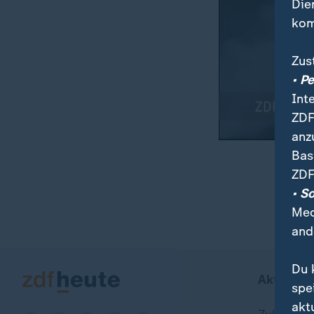
Die
kom
Zus
• P
Int
ZDF
anz
Bas
ZDF
00:04
00:17
• S
Med
and
Du 
Aktuell b
spe
akt