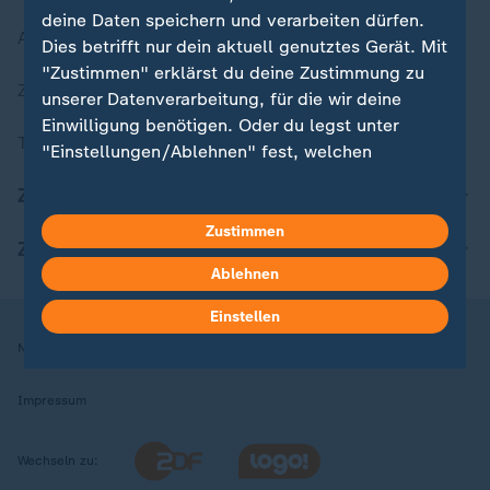
deine Daten speichern und verarbeiten dürfen.
Aktuelle Sendungs-Videos
Dies betrifft nur dein aktuell genutztes Gerät. Mit
"Zustimmen" erklärst du deine Zustimmung zu
ZDFheute Stories
unserer Datenverarbeitung, für die wir deine
Einwilligung benötigen. Oder du legst unter
Themen im Überblick
"Einstellungen/Ablehnen" fest, welchen
Zwecken du deine Zustimmung gibst und
ZDFheute Update
welchen nicht. Deine Datenschutzeinstellungen
kannst du jederzeit mit Wirkung für die Zukunft
Zustimmen
ZDFheute Apps
in deinen Einstellungen widerrufen oder ändern.
Ablehnen
Hier findest du das Impressum.
Einstellen
Weitere Informationen findest du in unserer
Nutzungsbedingungen
Datenschutz
Datenschutzeinstellungen
Datenschutzerklärung.
Impressum
Wechseln zu: