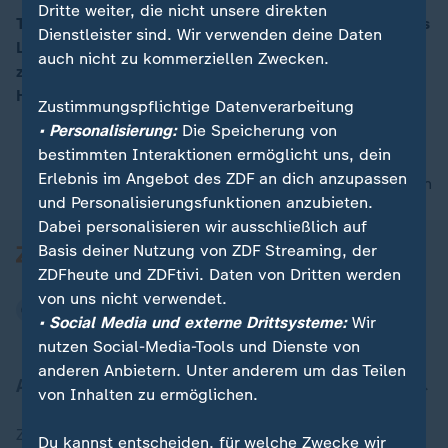
Dritte weiter, die nicht unsere direkten
Tag der Entscheidung in Kenia. Es geht darum, wer das
Dienstleister sind. Wir verwenden deine Daten
Land künftig als Präsident führen wird. Das Rennen
00:13
auch nicht zu kommerziellen Zwecken.
zwischen Amtsinhaber Kenyatta und seinem
Herausforderer gilt als völlig offen.
Zustimmungspflichtige Datenverarbeitung
• Personalisierung:
Die Speicherung von
bestimmten Interaktionen ermöglicht uns, dein
Erlebnis im Angebot des ZDF an dich anzupassen
nach oben
und Personalisierungsfunktionen anzubieten.
Dabei personalisieren wir ausschließlich auf
Basis deiner Nutzung von ZDF Streaming, der
ZDFheute und ZDFtivi. Daten von Dritten werden
von uns nicht verwendet.
• Social Media und externe Drittsysteme:
Wir
nutzen Social-Media-Tools und Dienste von
anderen Anbietern. Unter anderem um das Teilen
Aktuell bei ZDFheute
von Inhalten zu ermöglichen.
Zuletzt veröffentlicht
Du kannst entscheiden, für welche Zwecke wir