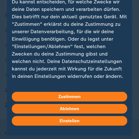
Du kannst entscheiden, für welche Zwecke wir
deine Daten speichern und verarbeiten dürfen.
Aktuell bei ZDFheute
Dies betrifft nur dein aktuell genutztes Gerät. Mit
"Zustimmen" erklärst du deine Zustimmung zu
Zuletzt veröffentlicht
unserer Datenverarbeitung, für die wir deine
Einwilligung benötigen. Oder du legst unter
Aktuelle Sendungs-Videos
"Einstellungen/Ablehnen" fest, welchen
Zwecken du deine Zustimmung gibst und
ZDFheute Stories
welchen nicht. Deine Datenschutzeinstellungen
kannst du jederzeit mit Wirkung für die Zukunft
Themen im Überblick
in deinen Einstellungen widerrufen oder ändern.
ZDFheute Update
Hier findest du das Impressum.
Zustimmen
Weitere Informationen findest du in unserer
ZDFheute Apps
Datenschutzerklärung.
Ablehnen
Einstellen
Nutzungsbedingungen
Datenschutz
Datenschutzeinstellungen