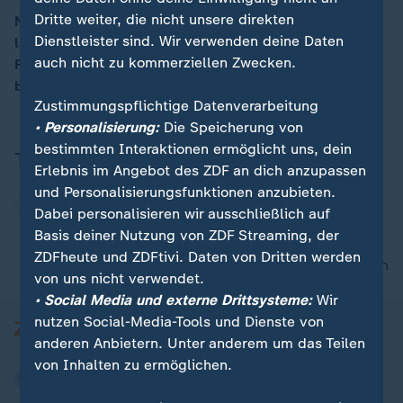
Dritte weiter, die nicht unsere direkten
Neun Tage vor der Präsidentschaftswahl in den USA
Dienstleister sind. Wir verwenden deine Daten
lässt sich die demokratische
00:17
auch nicht zu kommerziellen Zwecken.
Präsidentschaftskandidatin Kamala Harris von
bekannten Gesichtern unterstützen.
Zustimmungspflichtige Datenverarbeitung
• Personalisierung:
Die Speicherung von
bestimmten Interaktionen ermöglicht uns, dein
Themen
Erlebnis im Angebot des ZDF an dich anzupassen
und Personalisierungsfunktionen anzubieten.
USA Wahlen
USA
Dabei personalisieren wir ausschließlich auf
Basis deiner Nutzung von ZDF Streaming, der
ZDFheute und ZDFtivi. Daten von Dritten werden
nach oben
von uns nicht verwendet.
• Social Media und externe Drittsysteme:
Wir
nutzen Social-Media-Tools und Dienste von
anderen Anbietern. Unter anderem um das Teilen
von Inhalten zu ermöglichen.