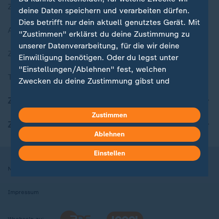
Zuletzt veröffentlicht
deine Daten speichern und verarbeiten dürfen.
Dies betrifft nur dein aktuell genutztes Gerät. Mit
Aktuelle Sendungs-Videos
"Zustimmen" erklärst du deine Zustimmung zu
unserer Datenverarbeitung, für die wir deine
ZDFheute Stories
Einwilligung benötigen. Oder du legst unter
"Einstellungen/Ablehnen" fest, welchen
Themen im Überblick
Zwecken du deine Zustimmung gibst und
welchen nicht. Deine Datenschutzeinstellungen
ZDFheute Update
kannst du jederzeit mit Wirkung für die Zukunft
Zustimmen
in deinen Einstellungen widerrufen oder ändern.
ZDFheute Apps
Ablehnen
Hier findest du das Impressum.
Weitere Informationen findest du in unserer
Einstellen
Datenschutzerklärung.
Nutzungsbedingungen
Datenschutz
Datenschutzeinstellungen
Impressum