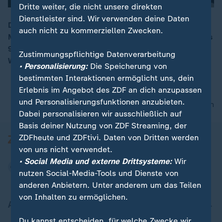
Dritte weiter, die nicht unsere direkten
Dienstleister sind. Wir verwenden deine Daten
Das Referendum um die Umbenennung von
auch nicht zu kommerziellen Zwecken.
Mazedonien ist gescheitert. Es stimmten zwar mehr als
00:05
90 Prozent der Teilnehmer für die Umbenennung, die
Zustimmungspflichtige Datenverarbeitung
Wahlbeteiligung war aber zu niedrig.
• Personalisierung:
Die Speicherung von
bestimmten Interaktionen ermöglicht uns, dein
Erlebnis im Angebot des ZDF an dich anzupassen
und Personalisierungsfunktionen anzubieten.
nach oben
Dabei personalisieren wir ausschließlich auf
Basis deiner Nutzung von ZDF Streaming, der
ZDFheute und ZDFtivi. Daten von Dritten werden
von uns nicht verwendet.
• Social Media und externe Drittsysteme:
Wir
nutzen Social-Media-Tools und Dienste von
anderen Anbietern. Unter anderem um das Teilen
von Inhalten zu ermöglichen.
Aktuell bei ZDFheute
Du kannst entscheiden, für welche Zwecke wir