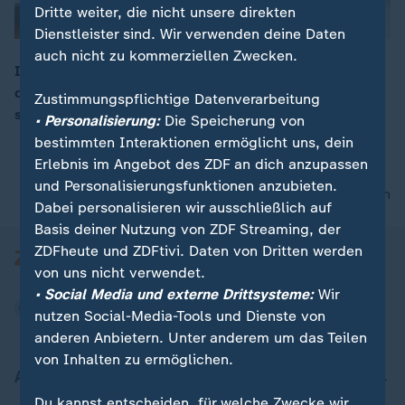
Dritte weiter, die nicht unsere direkten
Dienstleister sind. Wir verwenden deine Daten
auch nicht zu kommerziellen Zwecken.
Investigativ-Journalisten haben offenbar die Identität
des zweiten Verdächtigen im Fall Skripal enthüllt. Er
Zustimmungspflichtige Datenverarbeitung
00:06
soll Arzt des russischen Militärgeheimdients sein.
• Personalisierung:
Die Speicherung von
bestimmten Interaktionen ermöglicht uns, dein
Erlebnis im Angebot des ZDF an dich anzupassen
und Personalisierungsfunktionen anzubieten.
nach oben
Dabei personalisieren wir ausschließlich auf
Basis deiner Nutzung von ZDF Streaming, der
ZDFheute und ZDFtivi. Daten von Dritten werden
von uns nicht verwendet.
• Social Media und externe Drittsysteme:
Wir
nutzen Social-Media-Tools und Dienste von
anderen Anbietern. Unter anderem um das Teilen
von Inhalten zu ermöglichen.
Aktuell bei ZDFheute
Du kannst entscheiden, für welche Zwecke wir