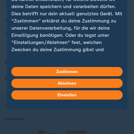
Zuletzt veröffentlicht
deine Daten speichern und verarbeiten dürfen.
Dies betrifft nur dein aktuell genutztes Gerät. Mit
Aktuelle Sendungs-Videos
"Zustimmen" erklärst du deine Zustimmung zu
unserer Datenverarbeitung, für die wir deine
ZDFheute Stories
Einwilligung benötigen. Oder du legst unter
"Einstellungen/Ablehnen" fest, welchen
Themen im Überblick
Zwecken du deine Zustimmung gibst und
welchen nicht. Deine Datenschutzeinstellungen
ZDFheute Update
kannst du jederzeit mit Wirkung für die Zukunft
in deinen Einstellungen widerrufen oder ändern.
Zustimmen
ZDFheute Apps
Ablehnen
Hier findest du das Impressum.
Weitere Informationen findest du in unserer
Einstellen
Datenschutzerklärung.
Nutzungsbedingungen
Datenschutz
Datenschutzeinstellungen
Impressum