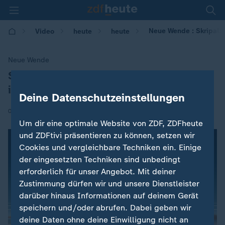
Neue Wende : Skripal: Z
Video
heute
heute
Neue Wende
Skripal: Zweiter Verdächtiger
:
identifiziert
Deine Datenschutzeinstellungen
|
09.10.2018 | 15:23
Um dir eine optimale Website von ZDF, ZDFheute
und ZDFtivi präsentieren zu können, setzen wir
Cookies und vergleichbare Techniken ein. Einige
der eingesetzten Techniken sind unbedingt
erforderlich für unser Angebot. Mit deiner
Zustimmung dürfen wir und unsere Dienstleister
darüber hinaus Informationen auf deinem Gerät
speichern und/oder abrufen. Dabei geben wir
deine Daten ohne deine Einwilligung nicht an