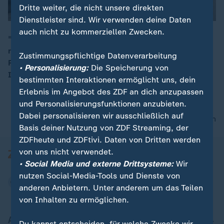
Dritte weiter, die nicht unsere direkten
Dienstleister sind. Wir verwenden deine Daten
auch nicht zu kommerziellen Zwecken.
"Wir möchten nicht, dass die Fischerei total den Bach
runter geht", sagt der Leiter der
00:07
Zustimmungspflichtige Datenverarbeitung
Fischereigenossenschaft Freest, Michael Schütt, im
• Personalisierung:
Die Speicherung von
Interview über die Zukunft der Ostsee-Küstenfischerei.
bestimmten Interaktionen ermöglicht uns, dein
Erlebnis im Angebot des ZDF an dich anzupassen
und Personalisierungsfunktionen anzubieten.
Dabei personalisieren wir ausschließlich auf
nach oben
Basis deiner Nutzung von ZDF Streaming, der
ZDFheute und ZDFtivi. Daten von Dritten werden
von uns nicht verwendet.
• Social Media und externe Drittsysteme:
Wir
nutzen Social-Media-Tools und Dienste von
anderen Anbietern. Unter anderem um das Teilen
von Inhalten zu ermöglichen.
Aktuell bei ZDFheute
Du kannst entscheiden, für welche Zwecke wir