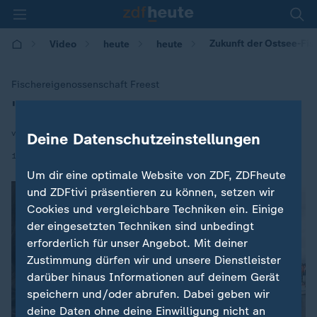
Zukunft der Ostsee-Fis
Video
heute
heute
Fischereigenossenschaft Freest
"Versuchen die Fischerei zu halten"
:
von Anne Stadtfeld
Deine Datenschutzeinstellungen
|
14.10.2019 | 06:00
Um dir eine optimale Website von ZDF, ZDFheute
und ZDFtivi präsentieren zu können, setzen wir
Cookies und vergleichbare Techniken ein. Einige
der eingesetzten Techniken sind unbedingt
erforderlich für unser Angebot. Mit deiner
Zustimmung dürfen wir und unsere Dienstleister
darüber hinaus Informationen auf deinem Gerät
speichern und/oder abrufen. Dabei geben wir
deine Daten ohne deine Einwilligung nicht an