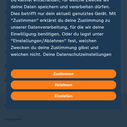
deine Daten speichern und verarbeiten dürfen.
Zuletzt veröffentlicht
Dies betrifft nur dein aktuell genutztes Gerät. Mit
"Zustimmen" erklärst du deine Zustimmung zu
Aktuelle Sendungs-Videos
unserer Datenverarbeitung, für die wir deine
Einwilligung benötigen. Oder du legst unter
ZDFheute Stories
"Einstellungen/Ablehnen" fest, welchen
Zwecken du deine Zustimmung gibst und
Themen im Überblick
welchen nicht. Deine Datenschutzeinstellungen
kannst du jederzeit mit Wirkung für die Zukunft
ZDFheute Update
in deinen Einstellungen widerrufen oder ändern.
Zustimmen
ZDFheute Apps
Hier findest du das Impressum.
Ablehnen
Weitere Informationen findest du in unserer
Datenschutzerklärung.
Einstellen
Nutzungsbedingungen
Datenschutz
Datenschutzeinstellungen
Impressum