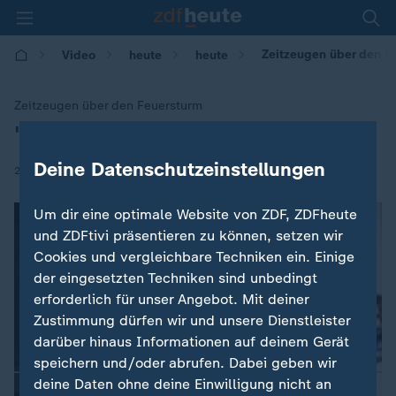
Zeitzeugen über den F
Video
heute
heute
Zeitzeugen über den Feuersturm
"Das Ziel war Hamburg"
:
Deine Datenschutzeinstellungen
|
24.07.2018 | 06:00
Um dir eine optimale Website von ZDF, ZDFheute
und ZDFtivi präsentieren zu können, setzen wir
Cookies und vergleichbare Techniken ein. Einige
der eingesetzten Techniken sind unbedingt
erforderlich für unser Angebot. Mit deiner
Zustimmung dürfen wir und unsere Dienstleister
darüber hinaus Informationen auf deinem Gerät
speichern und/oder abrufen. Dabei geben wir
deine Daten ohne deine Einwilligung nicht an