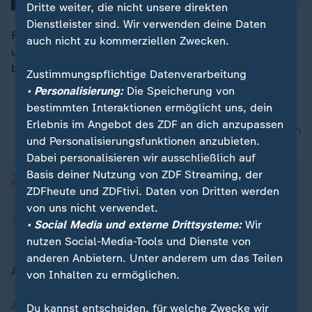
Dritte weiter, die nicht unsere direkten
Dienstleister sind. Wir verwenden deine Daten
Ron Tomlin, ein Mitglied der britischen Bomberstaffel,
auch nicht zu kommerziellen Zwecken.
und Wolf Biermann, damals sechseinhalb Jahre alt,
00:05
berichten über den Feuersturm von Hamburg.
Zustimmungspflichtige Datenverarbeitung
• Personalisierung:
Die Speicherung von
bestimmten Interaktionen ermöglicht uns, dein
Erlebnis im Angebot des ZDF an dich anzupassen
nach oben
und Personalisierungsfunktionen anzubieten.
Dabei personalisieren wir ausschließlich auf
Basis deiner Nutzung von ZDF Streaming, der
ZDFheute und ZDFtivi. Daten von Dritten werden
von uns nicht verwendet.
• Social Media und externe Drittsysteme:
Wir
nutzen Social-Media-Tools und Dienste von
anderen Anbietern. Unter anderem um das Teilen
Aktuell bei ZDFheute
von Inhalten zu ermöglichen.
Zuletzt veröffentlicht
Du kannst entscheiden, für welche Zwecke wir