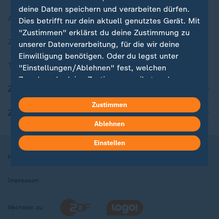
deine Daten speichern und verarbeiten dürfen.
Aktuelle Sendungs-Videos
Dies betrifft nur dein aktuell genutztes Gerät. Mit
"Zustimmen" erklärst du deine Zustimmung zu
ZDFheute Stories
unserer Datenverarbeitung, für die wir deine
Einwilligung benötigen. Oder du legst unter
Themen im Überblick
"Einstellungen/Ablehnen" fest, welchen
Zwecken du deine Zustimmung gibst und
ZDFheute Update
welchen nicht. Deine Datenschutzeinstellungen
kannst du jederzeit mit Wirkung für die Zukunft
Zustimmen
ZDFheute Apps
in deinen Einstellungen widerrufen oder ändern.
Ablehnen
Hier findest du das Impressum.
Einstellen
Weitere Informationen findest du in unserer
Nutzungsbedingungen
Datenschutz
Datenschutzeinstellungen
Datenschutzerklärung.
Impressum
Wechseln zu: