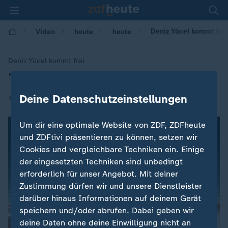
Deniz Yücel kommt frei
Video
heute
heute
Deniz Yücel kommt frei
"Fall Yücel war besondere Belastung"
:
Deine Datenschutzeinstellungen
|
16.02.2018 | 12:16
Um dir eine optimale Website von ZDF, ZDFheute
und ZDFtivi präsentieren zu können, setzen wir
Cookies und vergleichbare Techniken ein. Einige
der eingesetzten Techniken sind unbedingt
erforderlich für unser Angebot. Mit deiner
Zustimmung dürfen wir und unsere Dienstleister
darüber hinaus Informationen auf deinem Gerät
speichern und/oder abrufen. Dabei geben wir
deine Daten ohne deine Einwilligung nicht an