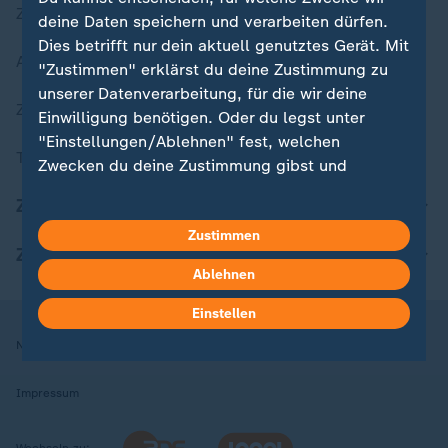
Zuletzt veröffentlicht
deine Daten speichern und verarbeiten dürfen.
Dies betrifft nur dein aktuell genutztes Gerät. Mit
Aktuelle Sendungs-Videos
"Zustimmen" erklärst du deine Zustimmung zu
unserer Datenverarbeitung, für die wir deine
ZDFheute Stories
Einwilligung benötigen. Oder du legst unter
"Einstellungen/Ablehnen" fest, welchen
Themen im Überblick
Zwecken du deine Zustimmung gibst und
welchen nicht. Deine Datenschutzeinstellungen
ZDFheute Update
kannst du jederzeit mit Wirkung für die Zukunft
Zustimmen
in deinen Einstellungen widerrufen oder ändern.
ZDFheute Apps
Ablehnen
Hier findest du das Impressum.
Weitere Informationen findest du in unserer
Einstellen
Datenschutzerklärung.
Nutzungsbedingungen
Datenschutz
Datenschutzeinstellungen
Impressum