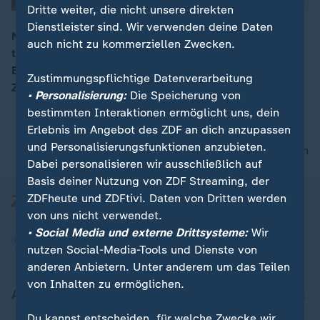
Dritte weiter, die nicht unsere direkten
Dienstleister sind. Wir verwenden deine Daten
Nach einem Jahr wird der Welt-Journalist Yücel aus
auch nicht zu kommerziellen Zwecken.
türkischer Haft entlassen. "Der Fall Yücel war eine
00:06
Belastung für die deutsch-türkische Beziehung", sagt
Zustimmungspflichtige Datenverarbeitung
ZDF-Korrespondent Thomas Walde.
• Personalisierung:
Die Speicherung von
bestimmten Interaktionen ermöglicht uns, dein
Erlebnis im Angebot des ZDF an dich anzupassen
und Personalisierungsfunktionen anzubieten.
nach oben
Dabei personalisieren wir ausschließlich auf
Basis deiner Nutzung von ZDF Streaming, der
ZDFheute und ZDFtivi. Daten von Dritten werden
von uns nicht verwendet.
• Social Media und externe Drittsysteme:
Wir
nutzen Social-Media-Tools und Dienste von
anderen Anbietern. Unter anderem um das Teilen
von Inhalten zu ermöglichen.
Aktuell bei ZDFheute
Du kannst entscheiden, für welche Zwecke wir