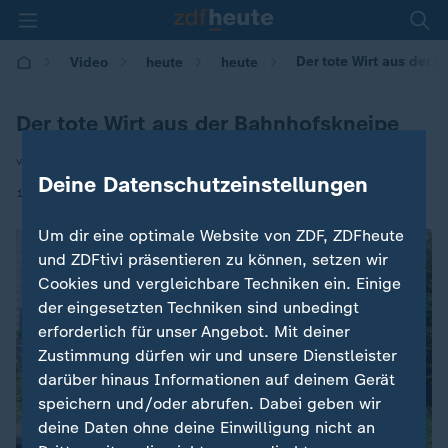
Der tote Wirt aus der 
Video
heute
heute
Der tote Wirt aus der Bahnhofskneipe
von Ralf Döbele
Deine Datenschutzeinstellungen
|
14.11.2020 | 06:00
Um dir eine optimale Website von ZDF, ZDFheute
und ZDFtivi präsentieren zu können, setzen wir
Cookies und vergleichbare Techniken ein. Einige
der eingesetzten Techniken sind unbedingt
erforderlich für unser Angebot. Mit deiner
Zustimmung dürfen wir und unsere Dienstleister
darüber hinaus Informationen auf deinem Gerät
speichern und/oder abrufen. Dabei geben wir
deine Daten ohne deine Einwilligung nicht an