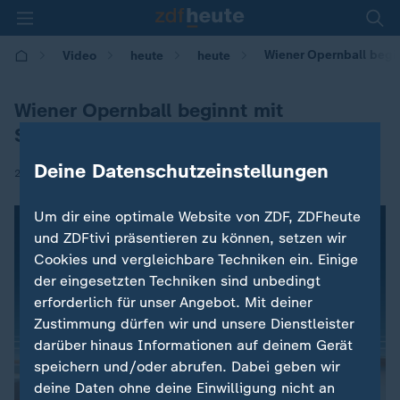
Wiener Opernball begi
Video
heute
heute
Wiener Opernball beginnt mit
Schweigeminute
Deine Datenschutzeinstellungen
|
24.02.2017 | 09:09
Um dir eine optimale Website von ZDF, ZDFheute
und ZDFtivi präsentieren zu können, setzen wir
Cookies und vergleichbare Techniken ein. Einige
der eingesetzten Techniken sind unbedingt
erforderlich für unser Angebot. Mit deiner
Zustimmung dürfen wir und unsere Dienstleister
darüber hinaus Informationen auf deinem Gerät
speichern und/oder abrufen. Dabei geben wir
deine Daten ohne deine Einwilligung nicht an