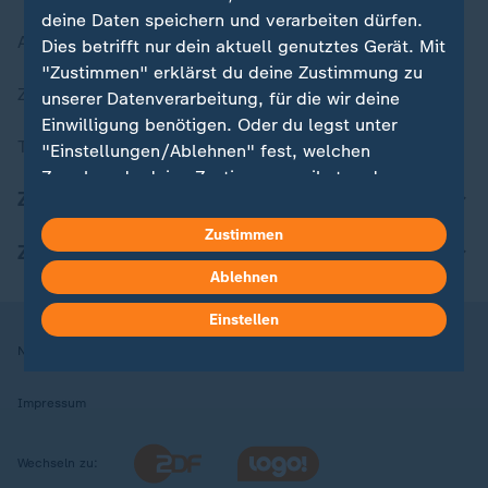
deine Daten speichern und verarbeiten dürfen.
Aktuelle Sendungs-Videos
Dies betrifft nur dein aktuell genutztes Gerät. Mit
"Zustimmen" erklärst du deine Zustimmung zu
ZDFheute Stories
unserer Datenverarbeitung, für die wir deine
Einwilligung benötigen. Oder du legst unter
Themen im Überblick
"Einstellungen/Ablehnen" fest, welchen
Zwecken du deine Zustimmung gibst und
ZDFheute Update
welchen nicht. Deine Datenschutzeinstellungen
kannst du jederzeit mit Wirkung für die Zukunft
Zustimmen
ZDFheute Apps
in deinen Einstellungen widerrufen oder ändern.
Ablehnen
Hier findest du das Impressum.
Einstellen
Weitere Informationen findest du in unserer
Nutzungsbedingungen
Datenschutz
Datenschutzeinstellungen
Datenschutzerklärung.
Impressum
Wechseln zu: