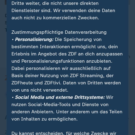
Dritte weiter, die nicht unsere direkten
Dienstleister sind. Wir verwenden deine Daten
Der Wiener Opernball ist gestern erstmals mit einer
auch nicht zu kommerziellen Zwecken.
Schweigeminute eröffnet worden - anlässlich des
00:09
Todes von Gesundheitsministerin Oberhauser.
Zustimmungspflichtige Datenverarbeitung
• Personalisierung:
Die Speicherung von
bestimmten Interaktionen ermöglicht uns, dein
Erlebnis im Angebot des ZDF an dich anzupassen
nach oben
und Personalisierungsfunktionen anzubieten.
Dabei personalisieren wir ausschließlich auf
Basis deiner Nutzung von ZDF Streaming, der
ZDFheute und ZDFtivi. Daten von Dritten werden
von uns nicht verwendet.
• Social Media und externe Drittsysteme:
Wir
nutzen Social-Media-Tools und Dienste von
anderen Anbietern. Unter anderem um das Teilen
Aktuell bei ZDFheute
von Inhalten zu ermöglichen.
Zuletzt veröffentlicht
Du kannst entscheiden, für welche Zwecke wir