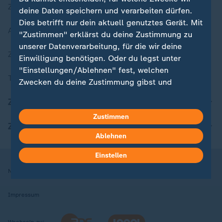
Zuletzt veröffentlicht
deine Daten speichern und verarbeiten dürfen.
Dies betrifft nur dein aktuell genutztes Gerät. Mit
Aktuelle Sendungs-Videos
"Zustimmen" erklärst du deine Zustimmung zu
unserer Datenverarbeitung, für die wir deine
ZDFheute Stories
Einwilligung benötigen. Oder du legst unter
"Einstellungen/Ablehnen" fest, welchen
Themen im Überblick
Zwecken du deine Zustimmung gibst und
welchen nicht. Deine Datenschutzeinstellungen
ZDFheute Update
kannst du jederzeit mit Wirkung für die Zukunft
Zustimmen
in deinen Einstellungen widerrufen oder ändern.
ZDFheute Apps
Ablehnen
Hier findest du das Impressum.
Weitere Informationen findest du in unserer
Einstellen
Datenschutzerklärung.
Nutzungsbedingungen
Datenschutz
Datenschutzeinstellungen
Impressum