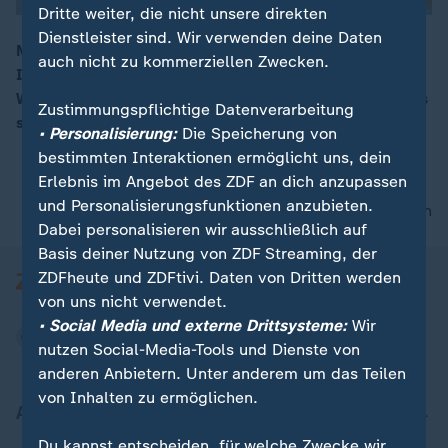
Dritte weiter, die nicht unsere direkten
Dienstleister sind. Wir verwenden deine Daten
Mehr Corona-Tests für mehr Gewissheit über die
auch nicht zu kommerziellen Zwecken.
Infizierten-Zahlen – das hat der Chef der
00:14
Weltgesundheitsorganisation WHO gefordert. Die Tests
Zustimmungspflichtige Datenverarbeitung
sind auch in Deutschland extrem gefragt.
• Personalisierung:
Die Speicherung von
bestimmten Interaktionen ermöglicht uns, dein
Erlebnis im Angebot des ZDF an dich anzupassen
und Personalisierungsfunktionen anzubieten.
nach oben
Dabei personalisieren wir ausschließlich auf
Basis deiner Nutzung von ZDF Streaming, der
ZDFheute und ZDFtivi. Daten von Dritten werden
von uns nicht verwendet.
• Social Media und externe Drittsysteme:
Wir
nutzen Social-Media-Tools und Dienste von
anderen Anbietern. Unter anderem um das Teilen
von Inhalten zu ermöglichen.
Aktuell bei ZDFheute
Du kannst entscheiden, für welche Zwecke wir