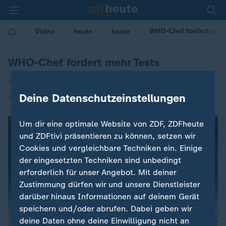
WHO-Chef fordert mehr
Video
heute
heute
WHO-Chef fordert mehr Tests
von Christopher Heinze
Deine Datenschutzeinstellungen
|
17.03.2020 | 17:03
Um dir eine optimale Website von ZDF, ZDFheute
und ZDFtivi präsentieren zu können, setzen wir
Cookies und vergleichbare Techniken ein. Einige
der eingesetzten Techniken sind unbedingt
erforderlich für unser Angebot. Mit deiner
Zustimmung dürfen wir und unsere Dienstleister
darüber hinaus Informationen auf deinem Gerät
speichern und/oder abrufen. Dabei geben wir
deine Daten ohne deine Einwilligung nicht an