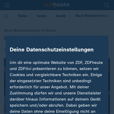
Nach Brückeneinsturz 
Video
heute
heute
Nach Brückeneinsturz in Genua
Weitere Todesopfer gefunden
:
Deine Datenschutzeinstellungen
|
18.08.2018 | 11:36
Um dir eine optimale Website von ZDF, ZDFheute
und ZDFtivi präsentieren zu können, setzen wir
Cookies und vergleichbare Techniken ein. Einige
der eingesetzten Techniken sind unbedingt
erforderlich für unser Angebot. Mit deiner
Zustimmung dürfen wir und unsere Dienstleister
darüber hinaus Informationen auf deinem Gerät
speichern und/oder abrufen. Dabei geben wir
deine Daten ohne deine Einwilligung nicht an