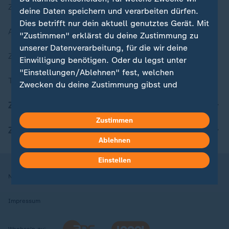
Zuletzt veröffentlicht
deine Daten speichern und verarbeiten dürfen.
Dies betrifft nur dein aktuell genutztes Gerät. Mit
Aktuelle Sendungs-Videos
"Zustimmen" erklärst du deine Zustimmung zu
unserer Datenverarbeitung, für die wir deine
ZDFheute Stories
Einwilligung benötigen. Oder du legst unter
"Einstellungen/Ablehnen" fest, welchen
Themen im Überblick
Zwecken du deine Zustimmung gibst und
welchen nicht. Deine Datenschutzeinstellungen
ZDFheute Update
kannst du jederzeit mit Wirkung für die Zukunft
Zustimmen
in deinen Einstellungen widerrufen oder ändern.
ZDFheute Apps
Ablehnen
Hier findest du das Impressum.
Weitere Informationen findest du in unserer
Einstellen
Datenschutzerklärung.
Nutzungsbedingungen
Datenschutz
Datenschutzeinstellungen
Impressum