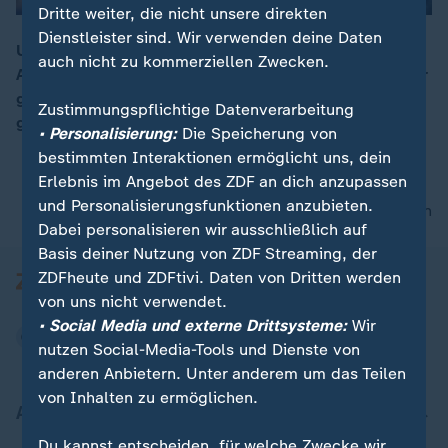
Dritte weiter, die nicht unsere direkten
Dienstleister sind. Wir verwenden deine Daten
Unter den Trümmern der eingestürzten
auch nicht zu kommerziellen Zwecken.
Autobahnbrücke in Genua sind drei weitere Todesopfer
00:05
gefunden worden. Damit ist die Zahl der Toten auf 41
Zustimmungspflichtige Datenverarbeitung
gestiegen.
• Personalisierung:
Die Speicherung von
bestimmten Interaktionen ermöglicht uns, dein
Erlebnis im Angebot des ZDF an dich anzupassen
und Personalisierungsfunktionen anzubieten.
nach oben
Dabei personalisieren wir ausschließlich auf
Basis deiner Nutzung von ZDF Streaming, der
ZDFheute und ZDFtivi. Daten von Dritten werden
von uns nicht verwendet.
• Social Media und externe Drittsysteme:
Wir
nutzen Social-Media-Tools und Dienste von
anderen Anbietern. Unter anderem um das Teilen
von Inhalten zu ermöglichen.
Aktuell bei ZDFheute
Du kannst entscheiden, für welche Zwecke wir