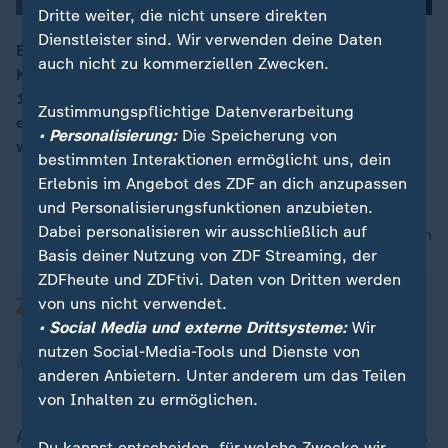
Dritte weiter, die nicht unsere direkten
Dienstleister sind. Wir verwenden deine Daten
Es ist der schlimmste Fall in seiner 40-jährigen
auch nicht zu kommerziellen Zwecken.
Karriere. Kommissar Less aus Hessen wird Anfang der
00:15
1990er zu einem Tatort gerufen: Zwei Männer liegen
Zustimmungspflichtige Datenverarbeitung
erschossen an einem Feldweg. Auch die Ehefrauen
• Personalisierung:
Die Speicherung von
wurden umgebracht.
bestimmten Interaktionen ermöglicht uns, dein
Erlebnis im Angebot des ZDF an dich anzupassen
und Personalisierungsfunktionen anzubieten.
Dabei personalisieren wir ausschließlich auf
nach oben
Basis deiner Nutzung von ZDF Streaming, der
ZDFheute und ZDFtivi. Daten von Dritten werden
von uns nicht verwendet.
• Social Media und externe Drittsysteme:
Wir
nutzen Social-Media-Tools und Dienste von
anderen Anbietern. Unter anderem um das Teilen
von Inhalten zu ermöglichen.
Aktuell bei ZDFheute
Du kannst entscheiden, für welche Zwecke wir