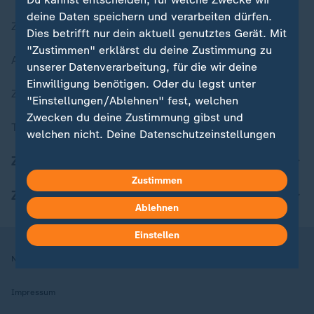
deine Daten speichern und verarbeiten dürfen.
Zuletzt veröffentlicht
Dies betrifft nur dein aktuell genutztes Gerät. Mit
"Zustimmen" erklärst du deine Zustimmung zu
Aktuelle Sendungs-Videos
unserer Datenverarbeitung, für die wir deine
Einwilligung benötigen. Oder du legst unter
ZDFheute Stories
"Einstellungen/Ablehnen" fest, welchen
Zwecken du deine Zustimmung gibst und
Themen im Überblick
welchen nicht. Deine Datenschutzeinstellungen
kannst du jederzeit mit Wirkung für die Zukunft
ZDFheute Update
in deinen Einstellungen widerrufen oder ändern.
Zustimmen
ZDFheute Apps
Hier findest du das Impressum.
Ablehnen
Weitere Informationen findest du in unserer
Datenschutzerklärung.
Einstellen
Nutzungsbedingungen
Datenschutz
Datenschutzeinstellungen
Impressum