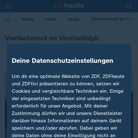
Vierfachmord im Vorsta
Video
heute
heute
Vierfachmord im Vorstadtidyll
von Britta Marks und Yann Thönnessen
|
Deine Datenschutzeinstellungen
10.03.2021 | 06:00
Um dir eine optimale Website von ZDF, ZDFheute
und ZDFtivi präsentieren zu können, setzen wir
Cookies und vergleichbare Techniken ein. Einige
der eingesetzten Techniken sind unbedingt
erforderlich für unser Angebot. Mit deiner
Zustimmung dürfen wir und unsere Dienstleister
darüber hinaus Informationen auf deinem Gerät
speichern und/oder abrufen. Dabei geben wir
deine Daten ohne deine Einwilligung nicht an